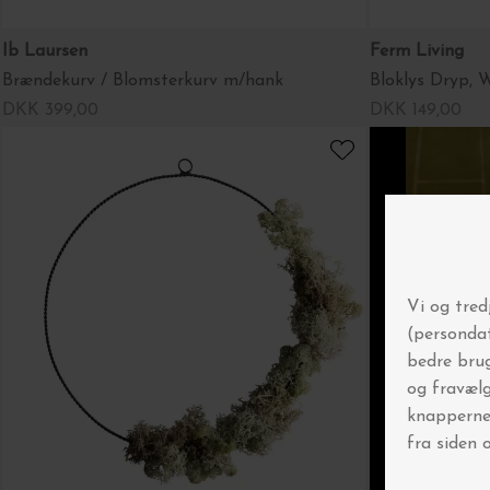
Ib Laursen
Ferm Living
Brændekurv / Blomsterkurv m/hank
Bloklys Dryp, 
DKK 399,00
DKK 149,00