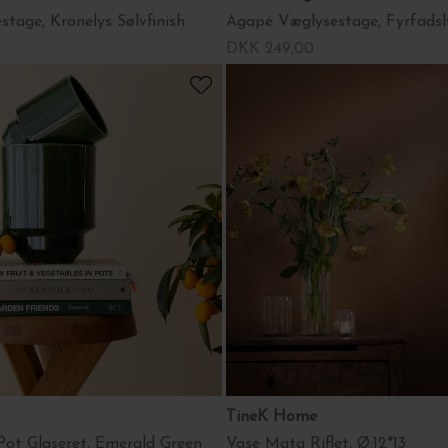
tage, Kronelys Sølvfinish
Agapé Væglysestage, Fyrfadsly
DKK 249,00
TineK Home
Pot Glaseret, Emerald Green
Vase Mata Riflet, Ø:12*13