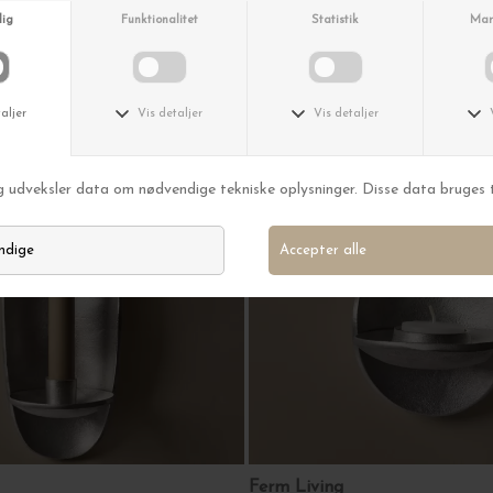
Ferm Living
ustfrit stål
Hourglass Pot, Sort Ø:21*30
DKK 699,00
Ferm Living