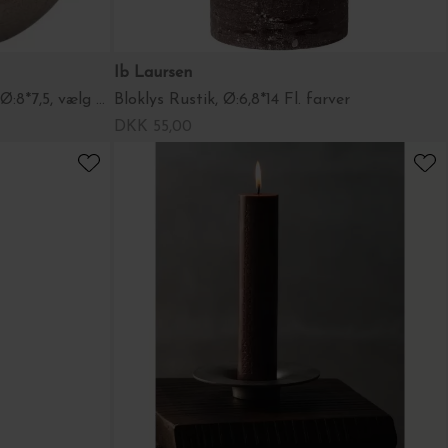
Ib Laursen
Svanemærket Kuglelys, Rustik Ø:8*7,5, vælg farve
Bloklys Rustik, Ø:6,8*14 Fl. farver
DKK 55,00