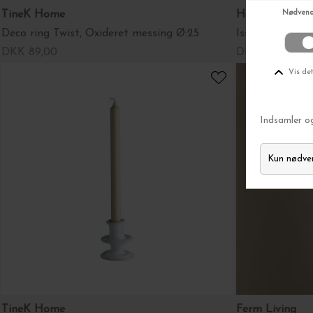
TineK Home
House Doctor
Deco ring Twist, Oxideret messing Ø:25
Isspand Kett, R
DKK 89,00
DKK 449,00
TineK Home
Ferm Living