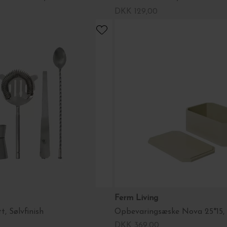
DKK 129,00
Ferm Living
t, Sølvfinish
Opbevaringsæske Nova 25*15, 
DKK 369,00