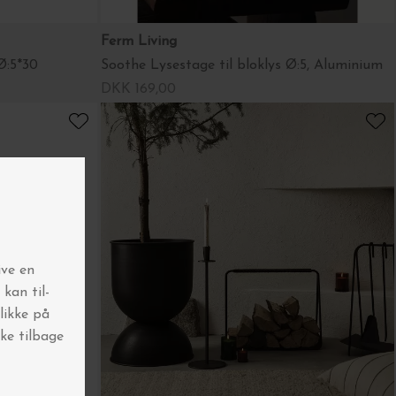
Ferm Living
Ø:5*30
Soothe Lysestage til bloklys Ø:5, Aluminium
DKK 169,00