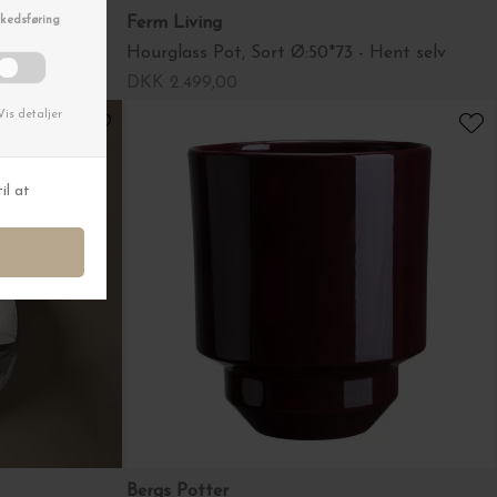
Ferm Living
Hourglass Pot, Sort Ø:50*73 - Hent selv
DKK 2.499,00
Bergs Potter