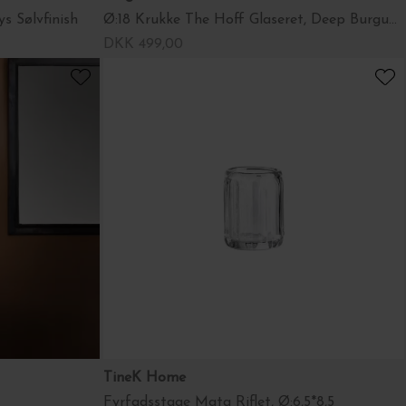
s Sølvfinish
Ø:18 Krukke The Hoff Glaseret, Deep Burgundy
DKK 499,00
TineK Home
Fyrfadsstage Mata Riflet, Ø:6,5*8,5