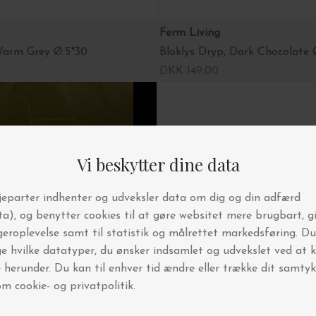
Ferm Living
Warm Grey Ø:5*30
Bloklys Dryp, Dark Chocolate 
DKK 149,00