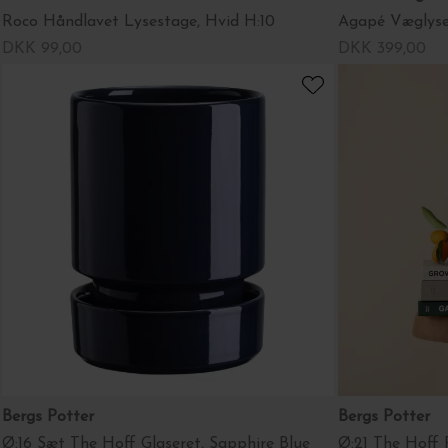
Roco Håndlavet Lysestage, Hvid H:10
Agapé Væglyses
DKK 99,00
DKK 399,00
Bergs Potter
Bergs Potter
Ø:16 Sæt The Hoff Glaseret, Sapphire Blue
Ø:21 The Hoff 