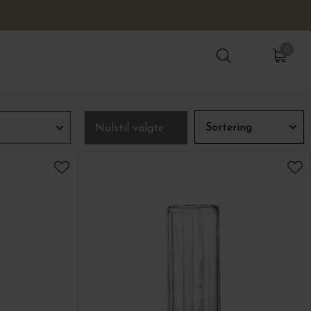
0
0
Nulstil valgte