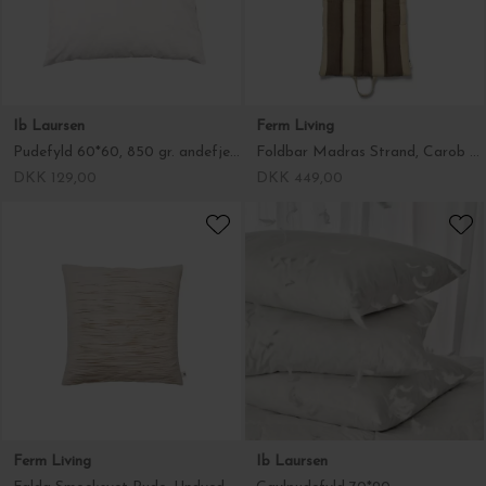
Ib Laursen
Ferm Living
Pudefyld 60*60, 850 gr. andefjer og dun
Foldbar Madras Strand, Carob Brown/Parchment 50*100
DKK 129,00
DKK 449,00
Ferm Living
Ib Laursen