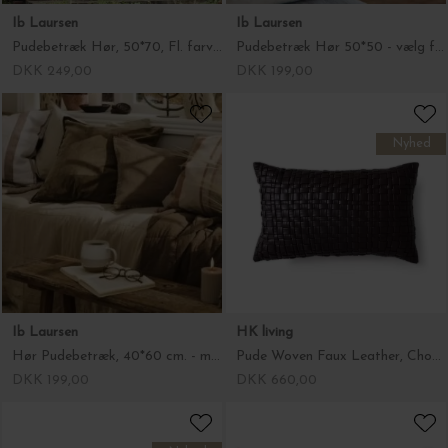
Ib Laursen
Ib Laursen
Pudebetræk Hør, 50*70, Fl. farver
Pudebetræk Hør 50*50 - vælg farve
DKK 249,00
DKK 199,00
Nyhed
Ib Laursen
HK living
Hør Pudebetræk, 40*60 cm. - masser af farver..
Pude Woven Faux Leather, Chocolate Brown 30*50
DKK 199,00
DKK 660,00