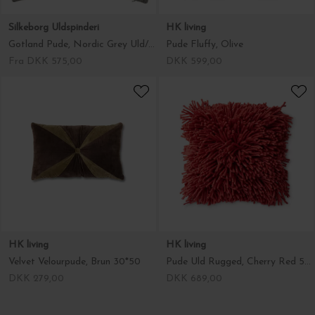
Silkeborg Uldspinderi
HK living
Gotland Pude, Nordic Grey Uld/Hør 50*50
Pude Fluffy, Olive
Fra DKK 575,00
DKK 599,00
HK living
HK living
Velvet Velourpude, Brun 30*50
Pude Uld Rugged, Cherry Red 50*50
DKK 279,00
DKK 689,00