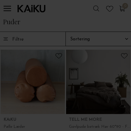
0
0
Puder
Filtre
KAiKU
TELL ME MORE
Pølle Læder
Gavlpude betræk Hør 60*90 - Fl. farver - kun betræk