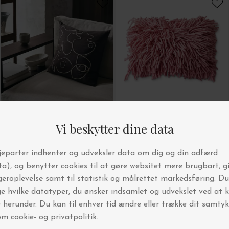
Ferm Living
HK living
Pude Figure, Coffee/Sand 50*50
Pude Uld Rugged, Pink 45*70
DKK 499,00
DKK 599,00