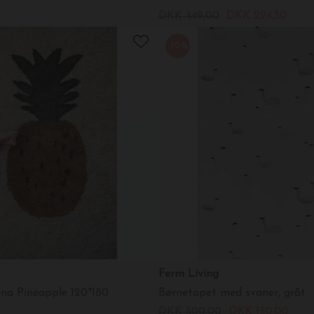
DKK 449,00
DKK 224,50
-70%
Ferm Living
na Pineapple 120*180
Børnetapet med svaner, gråt
DKK 500,00
DKK 150,00