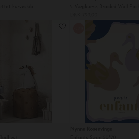
ettet kurveskib
2 Vægkurve, Braided Wall Pocke
DKK 799,00
-50%
Nynne Rosenvinge
Flodhest
Enfants Swan 50*70