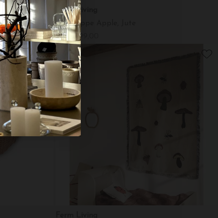
Ferm Living
t
Gulvtæppe Apple, Jute
DKK 899,00
Ferm Living