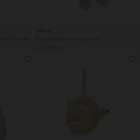
Jellycat
Mara vaskbart tæppe 80*150, Mist Blue/Warm Sand
Rygsæk Bashful Beige Bunny
DKK 599,00