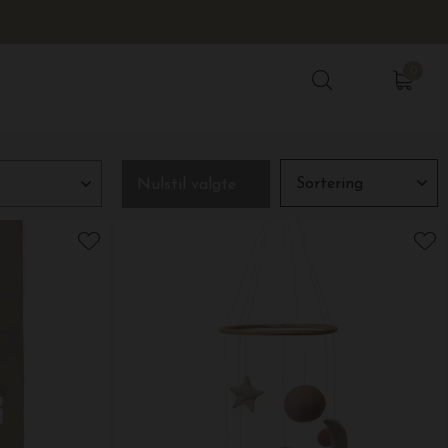
0
0
Nulstil valgte