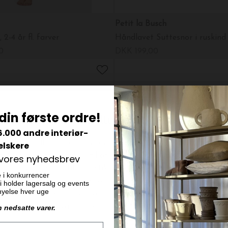
Petit la Busch
-4 år fl. farver
Håndlavet Suttesnor i ruskind
0
DKK 199,00
din første ordre!
6.000 andre interiør-
elskere
 vores nyhedsbrev
e i konkurrencer
 vi holder lagersalg og events
ornyelse hver uge
n nedsatte varer.