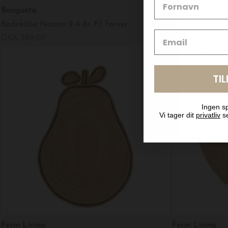
Bongusta
Treee From M
Badekåbe Naram 2-4 år, Fl. farver
Gaveæske Noa
DKK 599,00
DKK 279,00
TI
Ingen sp
Vi tager dit
privatliv
se
Ferm Living
Ferm Living