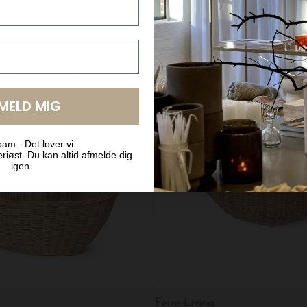
e
Ferm Living
s Have
Tosidet Puslespil, Hvalros/Hes
DKK 199,00
LMELD MIG
am - Det lover vi.
riøst. Du kan altid afmelde dig
igen
Ferm Living