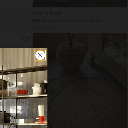
Petit la Busch
Håndlavede Babyfutter i ruskind
DKK 399,00