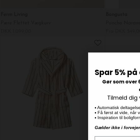
Ferm Living
Bongusta
Pære Flettet Vægkurv
Poncho Naram, 2
DKK 1.099,00
Fra DKK 549,0
Spar 5% på 
Gør som over 
Tilmeld dig
▪️ Automatisk deltagels
▪️ Få først at vide, når
▪️ Inspiration til boligf
Gælder ikke i forveje