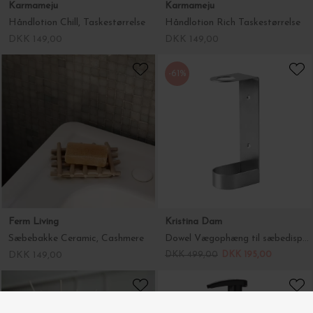
Karmameju
Karmameju
Håndlotion Chill, Taskestørrelse
Håndlotion Rich Taskestørrelse
DKK 149,00
DKK 149,00
-61%
Ferm Living
Kristina Dam
Sæbebakke Ceramic, Cashmere
Dowel Vægophæng til sæbedispenser
DKK 149,00
DKK 499,00
DKK 195,00