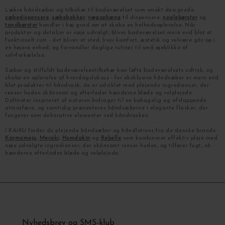
Lækre håndsæber og tilbehør til badeværelset som smukt designede
sæbedispensere
,
sæbebakker
,
vægophæng
til dispensere,
neglebørster
og
tandbørster
handler i høj grad om at skabe en helhedsoplevelse. Når
produkter og detaljer er nøje udvalgt, bliver badeværelset mere end blot et
funktionelt rum - det bliver et sted, hvor komfort, æstetik og velvære går op i
en højere enhed, og forvandler daglige rutiner til små øjeblikke af
selvforkælelse.
Sæber og stilfuldt badeværelsestilbehør kan løfte badeværelsets udtryk, og
skabe en oplevelse af hverdagsluksus - for eksklusive håndsæber er mere end
blot produkter til håndvask, de er udviklet med plejende ingredienser, der
renser huden skånsomt og efterlader hænderne bløde og velplejede.
Duftnoter inspireret af naturen bidrager til en behagelig og afslappende
atmosfære, og samtidig præsenteres håndsæberne i elegante flasker, der
fungerer som dekorative elementer ved håndvasken.
I KAiKU finder du plejende håndsæber og håndlotions fra de danske brands
Karmameju
,
Meraki
,
Humdakin
og
Rebelle
som kombinerer effektiv pleje med
nøje udvalgte ingredienser, der skånsomt renser huden, og tilfører fugt, så
hænderne efterlades bløde og velplejede.
Nyhedsbrev og SMS-klub