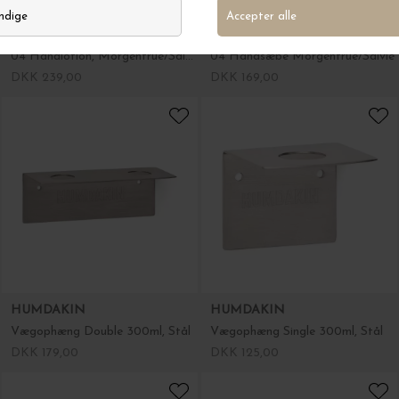
HUMDAKIN
HUMDAKIN
04 Håndlotion, Morgenfrue/Salvie
04 Håndsæbe Morgenfrue/Salvie
DKK 239,00
DKK 169,00
HUMDAKIN
HUMDAKIN
Vægophæng Double 300ml, Stål
Vægophæng Single 300ml, Stål
DKK 179,00
DKK 125,00