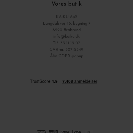
Vores butik
KAiKU ApS
Langdalsvej 46, bygning 7
8220 Brabrand
info@kaiku.dk
Tlf. 33 11 19 07
CVR-nr. 30715349
Åbn GDPR-popup