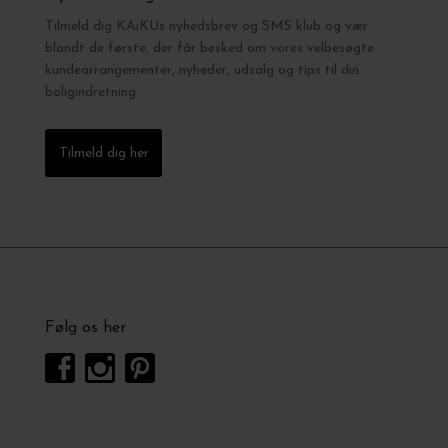
Tilmeld dig KAiKUs nyhedsbrev og SMS klub og vær
blandt de første, der får besked om vores velbesøgte
kundearrangementer, nyheder, udsalg og tips til din
boligindretning.
Tilmeld dig her
Følg os her