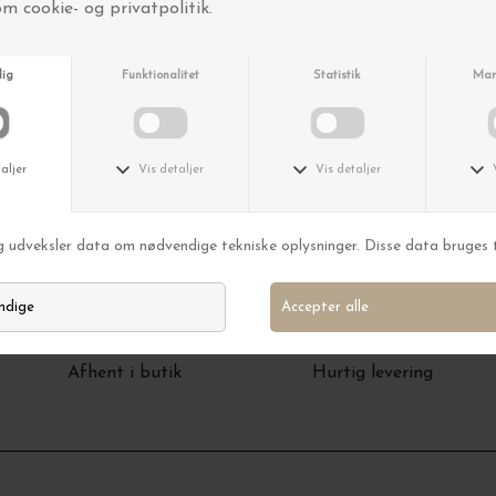
Gratis levering ved køb
Spørgsmål? Kontakt os
over 499,-
på 33111907
Afhent i butik
Hurtig levering