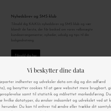
Nyhedsbrev og SMS-klub
Tilmeld dig KAiKUs nyhedsbrev og SMS klub og vær
blandt de første, der får besked om vores velbesøgte
kundearrangementer, nyheder, udsalg og tips til din
boligindretning.
Tilmeld dig her
Følg os her