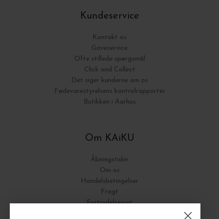
Kundeservice
Kontakt os
Gaveservice
Ofte stillede spørgsmål
Click and Collect
Det siger kunderne om os
Fødevarestyrelsens kontrolrapporter
Butikken i Aarhus
Om KAiKU
Åbningstider
Om os
Handelsbetingelser
Fragt
Fortrydelsesret
Bytte og Returnering