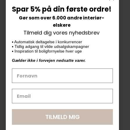
Spar 5% på din første ordre!
Gør som over 6.000 andre interiør-
Vores butik
elskere
Tilmeld dig vores nyhedsbrev
KAiKU ApS
▪️ Automatisk deltagelse i konkurrencer
Langdalsvej 46, bygning 7
▪️ Tidlig adgang til vilde udsalgskampagner
8220 Brabrand
▪️ Inspiration til boligfornyelse hver uge
info@kaiku.dk
Gælder ikke i forvejen nedsatte varer.
Tlf. 33 11 19 07
CVR-nr. 30715349
Åbn GDPR-popup
TILMELD MIG