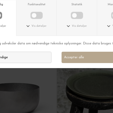
n nedsatte varer.
MELD MIG
am - Det lover vi.
riøst. Du kan altid afmelde dig
igen