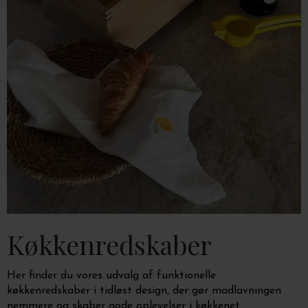
Køkkenredskaber
Her finder du vores udvalg af funktionelle
køkkenredskaber i tidløst design, der gør madlavningen
nemmere og skaber gode oplevelser i køkkenet.