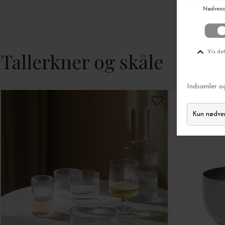
Gælder ikke i forveje
Tallerkner og skåle
TIL
Ingen sp
Vi tager dit
privatliv
se