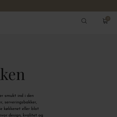
0
0
kken
ser smukt ind i den
r, serveringsbakker,
 køkkenet eller blot
hvor design, kvalitet og