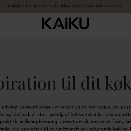
Fysisk butik åben hele sommeren - hverdage 10-17.30 + lørdage 10-15
Hurtig levering – vi sender på 0-1 hverdage. Åbent hele sommeren.
Mulighed for afhentning i butikken. Vi har åbent hele sommeren.
Gratis levering til pakkeshop ved køb over 499,-
piration til dit kø
 udvalgt køkkentilbehør i et enkelt og tidløst design, der pas
tning. Udforsk et stort udvalg af køkkentekstiler, skærebrætte
praktisk køkkenopbevaring. Uanset om du ønsker at forny hele
, finder du inspiration til et funktionelt og indbydende køkken, 