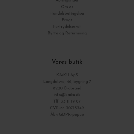
Åbningstider
Om os
Handelsbetingelser
Fragt
Fortrydelsesret
Bytte og Returnering
Vores butik
KAiKU ApS
Langdalsvej 46, bygning 7
8220 Brabrand
info@kaiku.dk
Tlf. 33 11 19 07
CVR-nr. 30715349
Åbn GDPR-popup