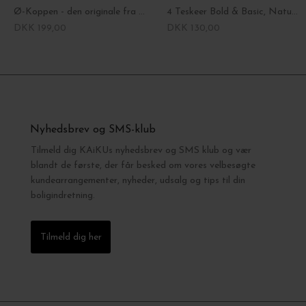
Ø-Koppen - den originale fra Bornholm
4 Teskeer Bold & Basic, Natural
DKK 199,00
DKK 130,00
Nyhedsbrev og SMS-klub
Tilmeld dig KAiKUs nyhedsbrev og SMS klub og vær
blandt de første, der får besked om vores velbesøgte
kundearrangementer, nyheder, udsalg og tips til din
boligindretning.
Tilmeld dig her