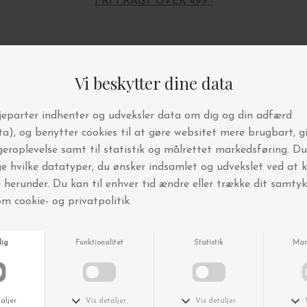
FRI FRAGT OVER 499,-
Andre købte også