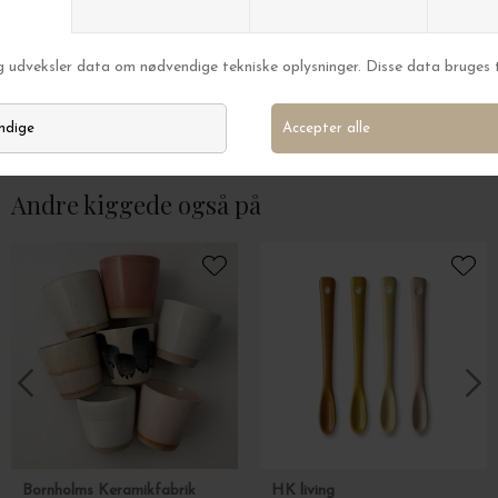
Ferm Living
Ferm Living
Kiru Karaffel, Klar
Erena Citronpress
DKK 369,00
DKK 299,00
Andre kiggede også på
Bornholms Keramikfabrik
HK living