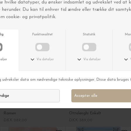
New Mags
New Mags
Sushi smag og teknik
Køkkenfortællinger
DKK 209,00
DKK 299,00
New Mags
New Mags
Ramen
Ottolenghi Enkelt
DKK 289,00
DKK 369,00