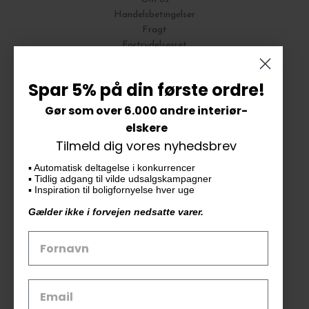
Handelsbetingelser
Fragt
Fortrydelsesret
Bytte og Returnering
Spar 5% på din første ordre!
Gør som over 6.000 andre interiør-
Vores butik
elskere
Tilmeld dig vores nyhedsbrev
KAiKU ApS
▪️ Automatisk deltagelse i konkurrencer
Langdalsvej 46, bygning 7
▪️ Tidlig adgang til vilde udsalgskampagner
8220 Brabrand
▪️ Inspiration til boligfornyelse hver uge
info@kaiku.dk
Gælder ikke i forvejen nedsatte varer.
Tlf. 33 11 19 07
CVR-nr. 30715349
Åbn GDPR-popup