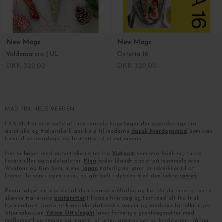
New Mags
New Mags
Valdemarsro JUL
Osteria 16
DKK 329,00
DKK 329,00
MAD FRA HELE VERDEN
I KAiKU har vi et væld af inspirerende kogebøger der spænder lige fra
asiatiske og italienske klassikere til moderne
dansk hverdagsmad
, som kan
hæve dine hverdags- og festretter til et nyt niveau.
Her er bøger med autentiske retter fra
Vietnam
som pho, bánh mì, friske
forårsruller og nudelsalater.
Kina
byder blandt andet på hjemmelavede
Wontons og Dim Sum,
mens
Japan
naturligvis lærer os teknikker til at
fremstille vores egen sushi, og går helt i dybden med den lækre
ramen
.
Pasta udgør en stor del af danskernes måltider, og her får du inspiration til
skønne italienske
pastaretter
til både hverdag og fest med alt fra frisk
hjemmelavet pasta til klassiske italienske saucer og moderne fortolkninger.
Stjernekokken
Yotam Ottolenghi
laver farverige grøntsagsretter med
mellemøstlige smage og masser af urter, grøntsager og krydderier - så her