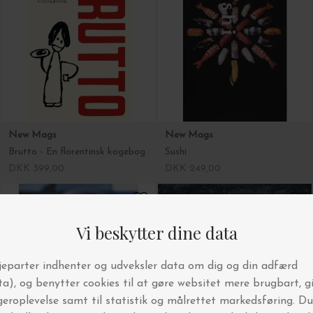
New Mags
New Mags
Brutto - En florentinsk kogebog
Sushi
DKK 399,00
DKK 249,00