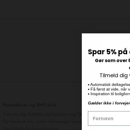
Spar 5% på 
Gør som over 
Tilmeld dig
▪️ Automatisk deltagels
▪️ Få først at vide, når
▪️ Inspiration til boligf
Gælder ikke i forveje
Nyhedsbrev og SMS-klub
Tilmeld dig KAiKUs nyhedsbrev og SMS klub og vær blandt d
får besked om vores velbesøgte kundearrangementer, nyhede
tips til din boligindretning.