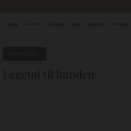
Bolig
Livsstil
Gaveidé
Sale
Mærker
Nyheder
Luk
Filtre
Nulstil valgte
Legetøj til hunden