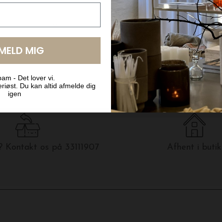
LMELD MIG
am - Det lover vi.
riøst. Du kan altid afmelde dig
igen
 Kontakt os på 33111907
Afhent i butik