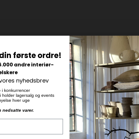
din første ordre!
6.000 andre interiør-
elskere
 vores nyhedsbrev
e i konkurrencer
 vi holder lagersalg og events
ornyelse hver uge
n nedsatte varer.
Følg os her
e første, der
r, udsalg og