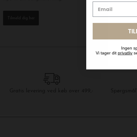
Tilmeld dig her
TI
Ingen sp
Vi tager dit
privatliv
se
Gratis levering ved køb over 499,-
Spørgsmål?