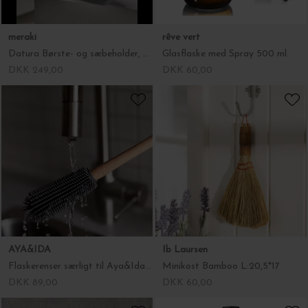
meraki
rêve vert
Datura Børste- og sæbeholder, Mørkegrå
Glasflaske med Spray 500 ml.
DKK 249,00
DKK 60,00
AYA&IDA
Ib Laursen
Flaskerenser særligt til Aya&Ida flasker
Minikost Bamboo L:20,5*17
DKK 89,00
DKK 60,00