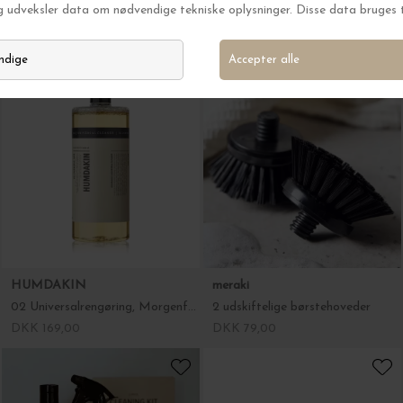
HUMDAKIN
HUMDAKIN
Opvaskemiddel 02, Morgenfrue/Salvie
03 Universalrengøring, Citrongræs/Nælde
DKK 159,00
DKK 169,00
HUMDAKIN
meraki
02 Universalrengøring, Morgenfrue/Salvie
2 udskiftelige børstehoveder
DKK 169,00
DKK 79,00