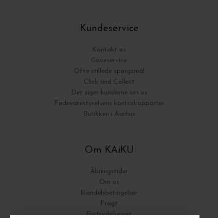
Kundeservice
Kontakt os
Gaveservice
Ofte stillede spørgsmål
Click and Collect
Det siger kunderne om os
Fødevarestyrelsens kontrolrapporter
Butikken i Aarhus
Om KAiKU
Åbningstider
Om os
Handelsbetingelser
Fragt
Fortrydelsesret