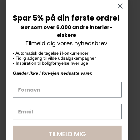
Bytte og Returnering
Spar 5% på din første ordre!
Gør som over 6.000 andre interiør-
Vores butik
elskere
Tilmeld dig vores nyhedsbrev
KAiKU ApS
▪️ Automatisk deltagelse i konkurrencer
Langdalsvej 46, bygning 7
▪️ Tidlig adgang til vilde udsalgskampagner
8220 Brabrand
▪️ Inspiration til boligfornyelse hver uge
info@kaiku.dk
Gælder ikke i forvejen nedsatte varer.
Tlf. 33 11 19 07
CVR-nr. 30715349
Åbn GDPR-popup
TILMELD MIG