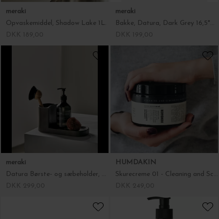
meraki
meraki
Opvaskemiddel, Shadow Lake 1L.
Bakke, Datura, Dark Grey 16,5*24,5
DKK 189,00
DKK 199,00
meraki
HUMDAKIN
Datura Børste- og sæbeholder, Stor Dark Grey
Skurecreme 01 - Cleaning and Scrubbing Paste
DKK 299,00
DKK 249,00