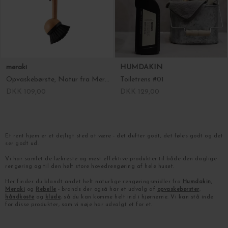
meraki
HUMDAKIN
Opvaskebørste, Natur fra Meraki
Toiletrens #01
DKK 109,00
DKK 129,00
Et rent hjem er et dejligt sted at være - det dufter godt, det føles godt og det
ser godt ud.
Vi har samlet de lækreste og mest effektive produkter til både den daglige
rengøring og til den helt store hovedrengøring af hele huset.
Her finder du blandt andet helt naturlige rengøringsmidler fra
Humdakin
,
Meraki
og
Rebelle
- brands der også har et udvalg af
opvaskebørster
,
håndkoste
og
klude
, så du kan komme helt ind i hjørnerne.
Vi kan stå inde
for disse produkter, som vi nøje har udvalgt et for et.