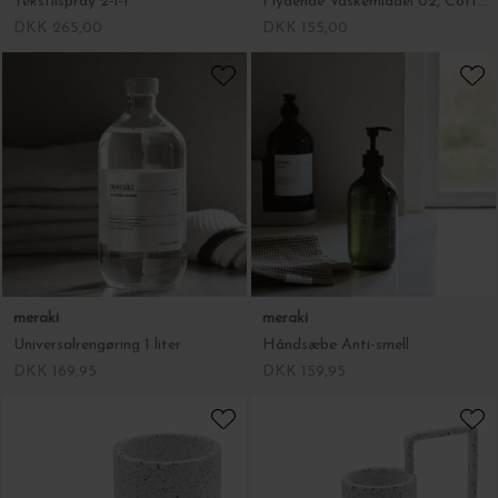
Tekstilspray 2-i-1
Flydende Vaskemiddel 02, Cottonseed/Wild Rose
DKK 265,00
DKK 155,00
meraki
meraki
Universalrengøring 1 liter
Håndsæbe Anti-smell
DKK 169,95
DKK 159,95