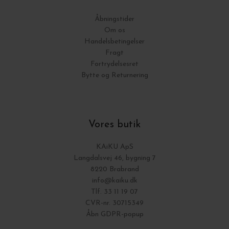
Åbningstider
Om os
Handelsbetingelser
Fragt
Fortrydelsesret
Bytte og Returnering
Vores butik
KAiKU ApS
Langdalsvej 46, bygning 7
8220 Brabrand
info@kaiku.dk
Tlf. 33 11 19 07
CVR-nr. 30715349
Åbn GDPR-popup