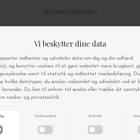
FRI FRAGT OVER 499,-
Andre købte også