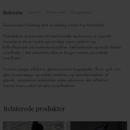
Beskrivelse
Gave?
Afhent selv
Fragtpriser
Skurecreme Cleaning and Scrubbing Paste fra Humdakin
Humdakins skurecreme 01 med kamille og havtorn
er specielt
formuleret til at tackle genstridigt snavs, pletter og
kalkaflejringer på badeværelsesfliser, køkkenborde og andre hårde
overflader - det anbefales ikke at bruge cremen på malede
overflader.
Cremen rengør effektivt glaskeramiske kogeplader, fliser, grill, ovn,
glas, brusevægge og endda sneakers og udendørsmøbler af
plastik - produktet indeholder
milde abrasiver, der effektivt
fjerner snavs, uden at ridse overfladerne.
Fugt overfladen der skal rengøres med vand og påfør et tyndt
lag skurecreme med en svamp eller klud. Skyl grundigt med vand
Relaterede produkter
og poler overfladen med en tør klud.
Indhold: 500 ml.