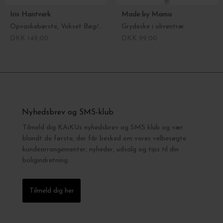
Iris Hantverk
Made by Mama
Opvaskebørste, Vokset Bøg/Sorte Hestehår
Grydeske i oliventræ
DKK 149,00
DKK 99,00
Nyhedsbrev og SMS-klub
Tilmeld dig KAiKUs nyhedsbrev og SMS klub og vær
blandt de første, der får besked om vores velbesøgte
kundearrangementer, nyheder, udsalg og tips til din
boligindretning.
Tilmeld dig her