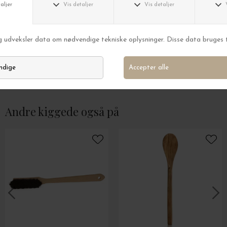
HUMDAKIN
HUMDAKIN
Opvaskemiddel 03, Citrongræs og Nælde
Skyllemiddel 03 R
DKK 159,00
DKK 165,00
Andre kiggede også på