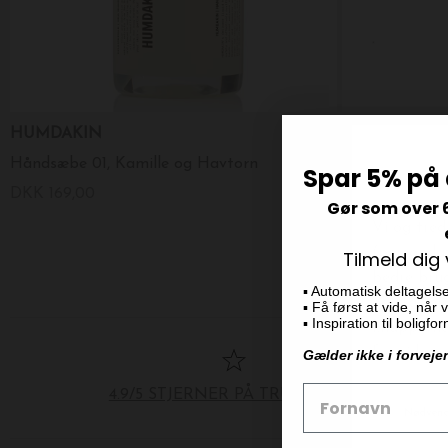
HUMDAKIN
HUMDAKIN
Håndsæbe 01, Kamille og Havtorn
Wood Cleaner 
Spar 5% på 
DKK 169,00
DKK 249,00
Gør som over 
Tilmeld dig
▪️ Automatisk deltagels
▪️ Få først at vide, når
▪️ Inspiration til boligf
Gælder ikke i forveje
4.9/5 STJERNER PÅ TRUSTPILOT