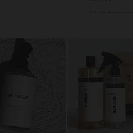
tåler vand.
Når du doserer rengø
meget for den korre
Sprayflasken er frem
Find Wood Cleaner