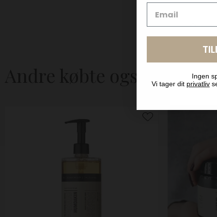
TI
Andre købte også
Ingen sp
Vi tager dit
privatliv
se