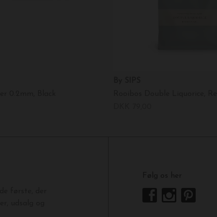
By SIPS
ner 0.2mm, Black
Rooibos Double Liquorice, Ref
DKK 79,00
Følg os her
e første, der
r, udsalg og