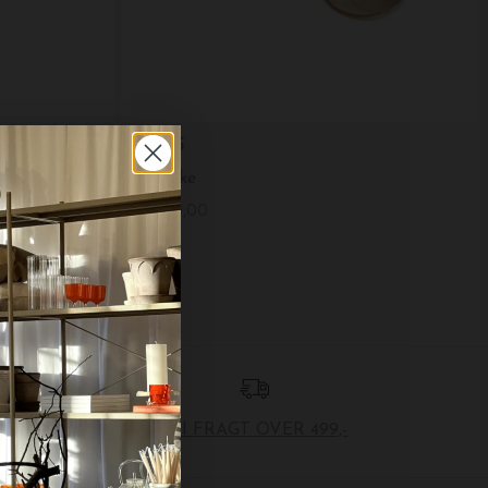
MUUBS
Sprayflaske, 500 ml. inkl. tester med universalrengøring
Olivenske
DKK 50,00
FRI FRAGT OVER 499,-