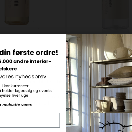
HUMDAKIN
- Trærens 500 ml.
din første ordre!
DKK 75,00
6.000 andre interiør-
elskere
 vores nyhedsbrev
e i konkurrencer
 vi holder lagersalg og events
ornyelse hver uge
n nedsatte varer.
BYT OG AFHENT I BUTIKKEN