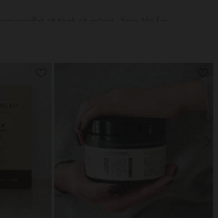
ringsmidlet, så tænk på miljøet - brug ikke for
kte dosering reducerer miljøpåvirkningen.
stillet af genanvendelig PET-plast.
 trærens
her