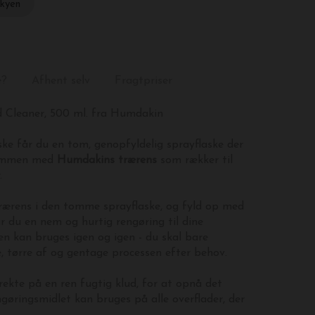
skyen
e?
Afhent selv
Fragtpriser
d Cleaner, 500 ml. fra Humdakin
ske får du en
tom, genopfyldelig sprayflaske der
sammen med
Humdakins trærens
som rækker til
.
rærens i den tomme sprayflaske, og fyld op med
r du en nem og hurtig rengøring til dine
en kan bruges igen og igen - du skal bare
e, tørre af og gentage processen efter behov.
rekte på en ren fugtig klud, for at opnå det
ngøringsmidlet kan bruges på alle overflader, der