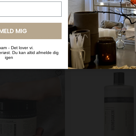
LMELD MIG
am - Det lover vi.
riøst. Du kan altid afmelde dig
igen