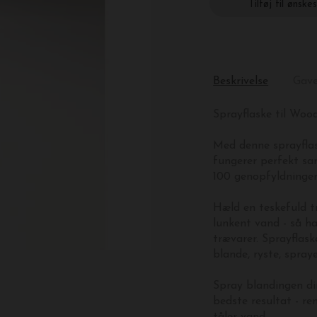
Tilføj til ønske
Beskrivelse
Gav
Sprayflaske til Woo
Med denne sprayfla
fungerer perfekt 
100 genopfyldninger
Hæld en teskefuld t
lunkent vand - så ha
trævarer. Sprayflask
blande, ryste, spray
Spray blandingen di
bedste resultat - re