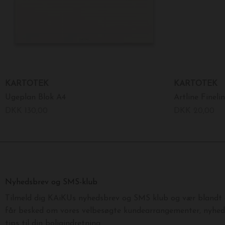
KARTOTEK
KARTOTEK
Ugeplan Blok A4
Artline Fineli
DKK 130,00
DKK 20,00
Nyhedsbrev og SMS-klub
Tilmeld dig KAiKUs nyhedsbrev og SMS klub og vær blandt d
får besked om vores velbesøgte kundearrangementer, nyhede
tips til din boligindretning.