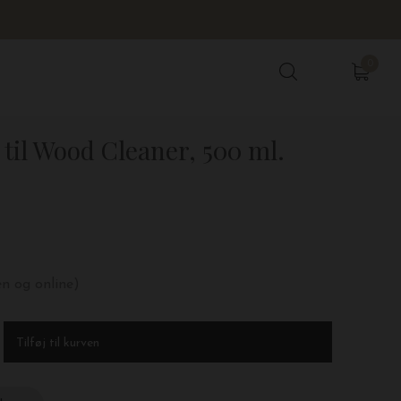
0
0
 til Wood Cleaner, 500 ml.
en og online)