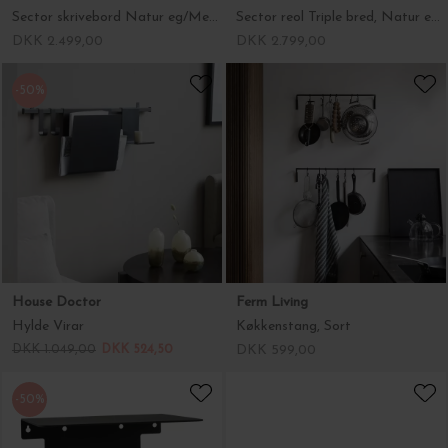
Sector skrivebord Natur eg/Messing
Sector reol Triple bred, Natur eg/Messing
DKK 2.499,00
DKK 2.799,00
-50%
House Doctor
Ferm Living
Hylde Virar
Køkkenstang, Sort
DKK 1.049,00
DKK 524,50
DKK 599,00
-50%