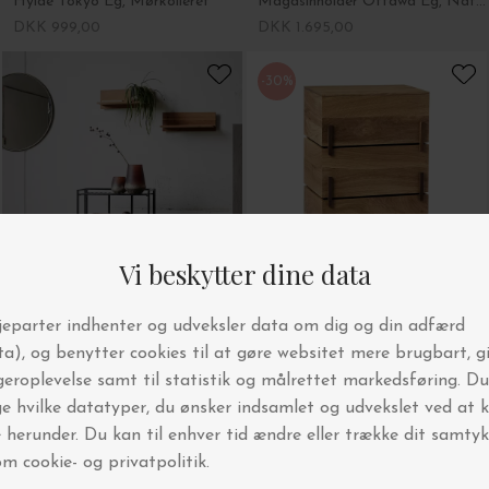
Hylde Tokyo Eg, Mørkolieret
Magasinholder Ottawa Eg, Natur
DKK 999,00
DKK 1.695,00
-30%
MUUBS
Kristina Dam
Reol Manhattan, Lav - Hent selv
Stack Storage Boxes Natur, Olieret eg/Valnød - Hent selv
DKK 2.079,00
DKK 5.400,00
DKK 3.780,00
-30%