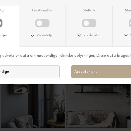
Kristina Dam
Ferm Living
Væghylde Grid, Sort
Punctual Shelving System Cashmere, 4 hylder - Hent selv
DKK 2.500,00
DKK 1.750,00
DKK 6.995,00
-50%
-50%