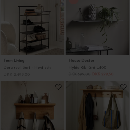
Ferm Living
House Doctor
Dora reol, Sort - Hent selv
Hylde Rib, Grå L:100
DKK 2.499,00
DKK 599,00
DKK 299,50