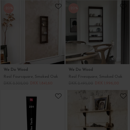
-20%
-20%
We Do Wood
We Do Wood
Reol Foursquare, Smoked Oak
Reol Fivesquare, Smoked Oak
DKK 2.302,00
DKK 1.841,60
DKK 2.495,00
DKK 1.996,00