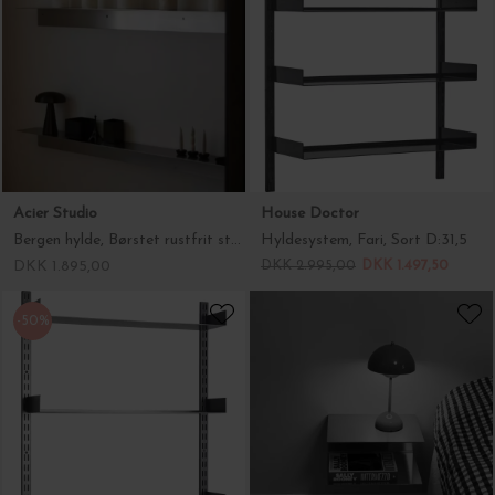
Acier Studio
House Doctor
Bergen hylde, Børstet rustfrit stål (120*15*10)
Hyldesystem, Fari, Sort D:31,5
DKK 1.895,00
DKK 2.995,00
DKK 1.497,50
-50%