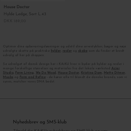
House Doctor
Hylde Ledge, Sort L.43
DKK 189,00
Optimer dine opbevaringsløsninger og udstil dine arvestykker, bøger og nøje
udvalgte skatte på praktiske
hylder
,
reoler
og
skabe
som du finder et bredt
udvalg af her på shoppen.
Se udvalget af dansk design her i KAiKU hvor vi byder på hylder og reoler i
mange forskellige størrelser og materialer fra det lokale værksted
Acier
Studio
,
Ferm Living
,
We Do Wood
,
House Doctor
,
Kristina Dam
,
Mette Ditmer
,
Muubs
og
Form and Refine
- de hører alle til blandt de danske brands, som vi
synes, matcher vores DNA bedst.
Nyhedsbrev og SMS-klub