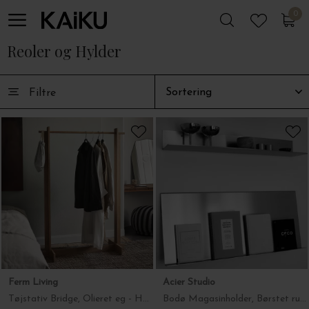
0
0
Reoler og Hylder
Filtre
Ferm Living
Acier Studio
Tøjstativ Bridge, Olieret eg - Hent selv
Bodø Magasinholder, Børstet rustfrit stål