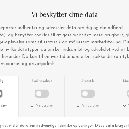
Nyhedsbrev og SMS-klub
Tilmeld dig KAiKUs nyhedsbrev og SMS klub og vær
blandt de første, der får besked om vores velbesøgte
kundearrangementer, nyheder, udsalg og tips til din
boligindretning.
Tilmeld dig her
Følg os her