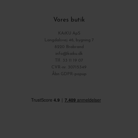
Vores butik
KAiKU ApS
Langdalsvej 46, bygning 7
8220 Brabrand
info@kaiku.dk
Tlf. 33 11 19 07
CVR-nr. 30715349
Åbn GDPR-popup