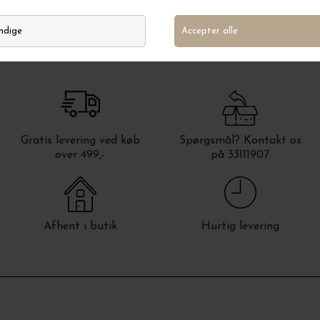
Gratis levering ved køb
Spørgsmål? Kontakt os
over 499,-
på 33111907
Afhent i butik
Hurtig levering