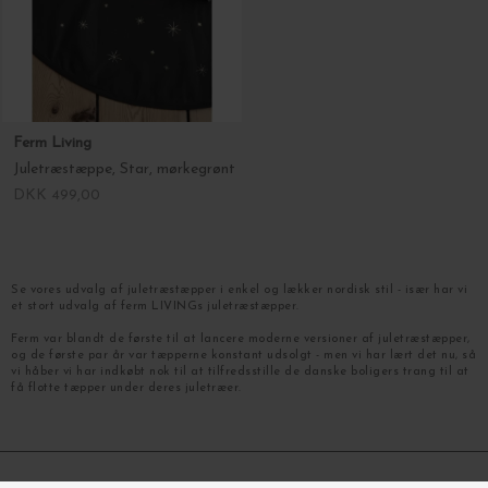
Ferm Living
Juletræstæppe, Star, mørkegrønt
DKK 499,00
Se vores udvalg af juletræstæpper i enkel og lækker nordisk stil - især har vi
et stort udvalg af ferm LIVINGs juletræstæpper.
Ferm var blandt de første til at lancere moderne versioner af juletræstæpper,
og de første par år var tæpperne konstant udsolgt - men vi har lært det nu, så
vi håber vi har indkøbt nok til at tilfredsstille de danske boligers trang til at
få flotte tæpper under deres juletræer.