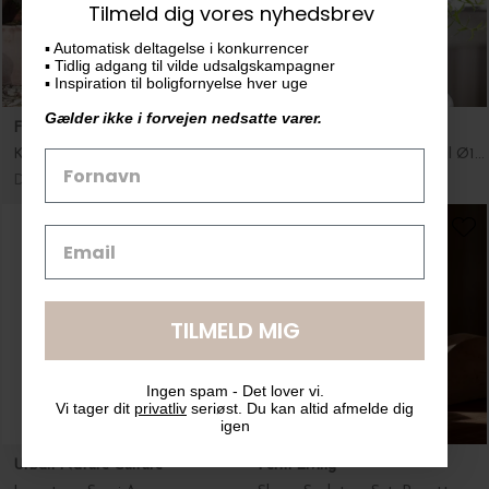
Tilmeld dig vores nyhedsbrev
▪️ Automatisk deltagelse i konkurrencer
▪️ Tidlig adgang til vilde udsalgskampagner
▪️ Inspiration til boligfornyelse hver uge
Gælder ikke i forvejen nedsatte varer.
Ferm Living
Pot Ole
Krukke Ando Ø:40*40 - Hent selv
RetrOle potte inkl. underskål Ø14,5
DKK 1.599,00
DKK 99,95
TILMELD MIG
Ingen spam - Det lover vi.
Vi tager dit
privatliv
seriøst. Du kan altid afmelde dig
igen
Urban Nature Culture
Ferm Living