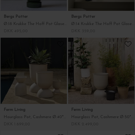
Bergs Potter
Bergs Potter
Ø:18 Krukke The Hoff Pot Glaseret - Hent selv
Ø:14 Krukke The Hoff Pot Glaseret, fl.farver
DKK 495,00
DKK 359,00
Ferm Living
Ferm Living
Hourglass Pot, Cashmere Ø:40*59
Hourglass Pot, Cashmere Ø:50*73 - Hent selv
DKK 1.699,00
DKK 2.499,00