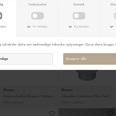
Julie Damhus
Mette Ditmer
The Garden Vase, Large H:22
Skål Art Piece Patch, Sand Ø:35
DKK 1.200,00
DKK 799,00
Blomus
Blomus
Marmorbakke Abento, Nimbus Cloud 30*18
Udendørs Lanterne Olea, Sølv, Ø:26*48
DKK 789,00
DKK 1.339,00