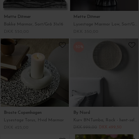
Mette Ditmer
Mette Ditmer
Bakke Marmor, Sort/Grå 31x16
Lysestage Marmor Low, Sort/Grå
DKK 550,00
DKK 350,00
-50%
Broste Copenhagen
By Nord
Lysestage Torus, Hvid Marmor
Kurv BNTumba, Rock - hent-selv i butikken
DKK 425,00
DKK 999,00
DKK 499,50