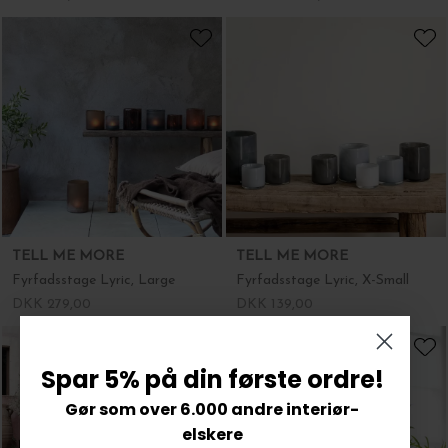
TELL ME MORE
TELL ME MORE
Fyrfadsstage Lyric, Large
Fyrfadsstage Lyric, X-Small
DKK 279,00
DKK 139,00
Spar 5% på din første ordre!
Gør som over 6.000 andre interiør-
elskere