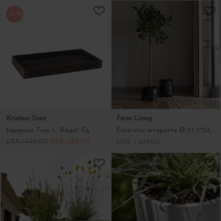
-30%
Kristina Dam
Ferm Living
Japanese Tray L, Røget Eg
Esca stor urtepotte Ø:33,5*24, Sort
DKK 1.699,00
DKK 1.189,00
DKK 1.499,00