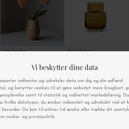
Julie Damhus
Ro Collection
The Garden Vase, Mini H:9
Hurricane Reflections no. 53
DKK 250,00
DKK 495,00
DKK 371,25