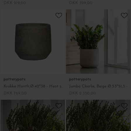
DKK 219,00
DKK 329,00
potterypots
potterypots
Krukke Harith,Ø:42*38 - Hent selv Dioriet Grey
Jumbo Charlie, Beige Ø:53*51,5 - Hent selv
DKK 769,00
DKK 2.350,00