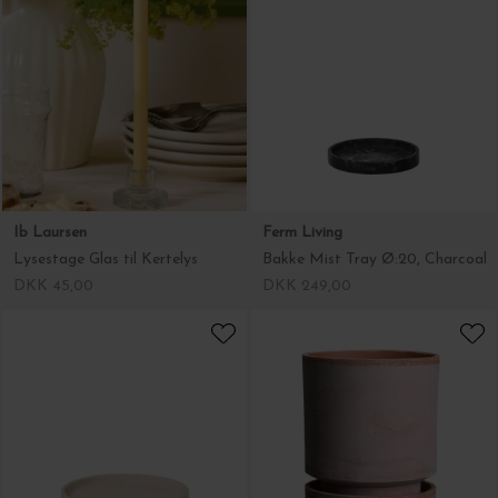
Ib Laursen
Ferm Living
Lysestage Glas til Kertelys
Bakke Mist Tray Ø:20, Charcoal
DKK 45,00
DKK 249,00
Ferm Living
Bergs Potter
Bakke Mist Ø:30, Pearl
Ø:8 The Hoff Pot, Rosa Sæt inkl. underskål
DKK 549,00
DKK 129,00