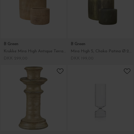
Krukke Mira High Antique Terracotta, Ø:31 - Hent selv
Mira High S, Choko Patina Ø:24 - Hent selv- OBS 1 stk!
DKK 299,00
DKK 199,00
Ib Laursen
Ichendorf Milano
Lysestage Milan, Lysebrun Ø:9,3*19,5
Bouquet vase H:27
DKK 99,00
DKK 269,00