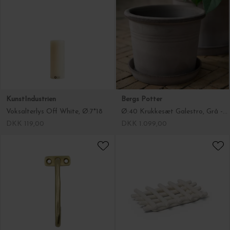
KunstIndustrien
Bergs Potter
Voksalterlys Off White, Ø:7*18
Ø:40 Krukkesæt Galestro, Grå - Hent selv
DKK 119,00
DKK 1.099,00
House Doctor
Ferm Living
Knage Welo, Børstet Messingfisnish
Sæbebakke Ceramic, Offwhite
DKK 80,00
DKK 149,00