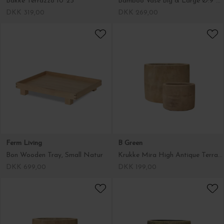
Ferm Living
B Green
Bon Wooden Tray, Small Natur
Krukke Mira High Antique Terracotta, Ø:24 - Hent selv
DKK 699,00
DKK 199,00
B Green
B Green