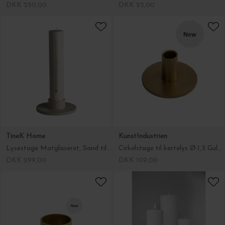
TineK Home
KunstIndustrien
Lysestage Matglaseret, Sand til lys Ø:5
Cirkelstage til kertelys Ø:1,3 Guldfinish
DKK 299,00
DKK 109,00
KunstIndustrien
KunstIndustrien
Cirkelstage Guldfinish Ø:6
Cirkelstage Guldfinish Ø:7