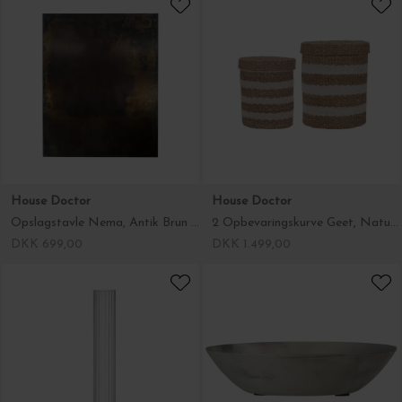
House Doctor
House Doctor
Opslagstavle Nema, Antik Brun 40*50
2 Opbevaringskurve Geet, Natur/Brun
DKK 699,00
DKK 1.499,00
Ichendorf Milano
Ib Laursen
Bouquet Vase, Klar H:40
Konisk lysskål til bloklys Ø:10
DKK 349,00
DKK 50,00