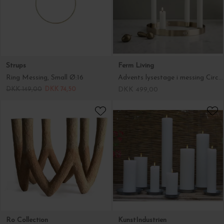
DKK 149,00
DKK 74,50
DKK 499,00
Ro Collection
KunstIndustrien
Kunstværk - Light Piece No. 22, Raw
Voksalterlys Ø:7*34
DKK 2.999,00
DKK 210,00
-50%