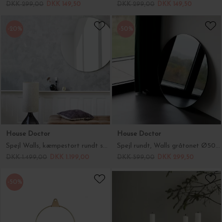
House Doctor
House Doctor
Spejl Walls, kæmpestort rundt spejl Ø:110, klart - Hent selv
Spejl rundt, Walls gråtonet Ø50 cm
DKK 1.499,00
DKK 1.199,00
DKK 599,00
DKK 299,50
-50%
Strups
Ferm Living
Ring Messing, Small Ø:16
Advents lysestage i messing Circle - Small