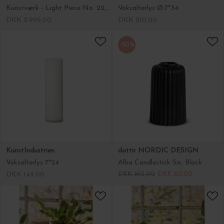
KunstIndustrien
dottir NORDIC DESIGN
Voksalterlys 7*24
Alba Candlestick Six, Black
DKK 149,00
DKK 160,00
DKK 80,00
Ib Laursen
Ib Laursen