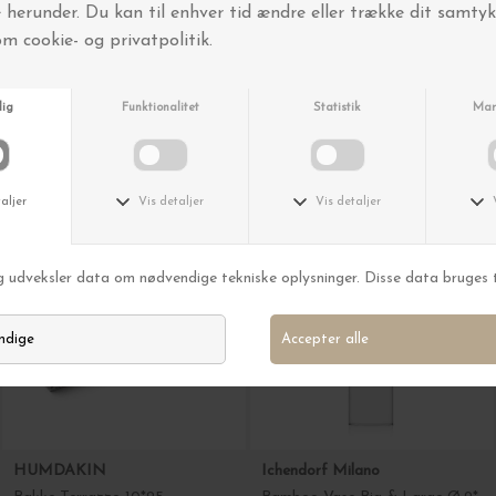
HUMDAKIN
Ichendorf Milano
Bakke Terrazzo 10*25
Bamboo Vase Big & Large Ø:9*36
DKK 319,00
DKK 269,00