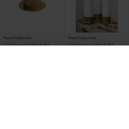
DKK 199,00
DKK 199,00
TineK Home
TELL ME MORE
Vintage Fad Ler, Ø25-30
Bloklys til lanternen Luna, Honey Large
DKK 499,00
DKK 70,00