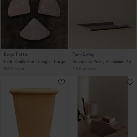
Bergs Potter
Ferm Living
1 stk. Krukkefod Triangle , Large
Brevbakke Press, Aluminium A4
DKK 35,00
DKK 499,00
B Green
Ferm Living
Rose Natura Ø:39*40, Hent selv
Mist Lille Tandbørsteholder
DKK 449,00
DKK 129,00