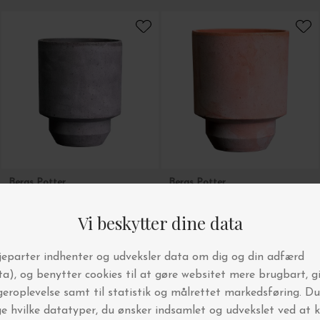
Bergs Potter
Bergs Potter
Ø:25 Urtepotte The Hoff, Grå - Hent selv
Ø:14 Urtepotte The Hoff, Rosa
DKK 549,00
DKK 170,00
Bergs Potter
Bergs Potter
Ø:18 Krukke Uglaseret The Hoff, Rosa - Hent selv
Ø:25 Urtepotte The Hoff, Rosa - Hent selv
DKK 269,00
DKK 569,00