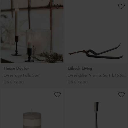
House Doctor
Lübech Living
Lysestage Folk, Sort
Lyseslukker Vienna, Sort L:16,5xH:4
DKK 79,00
DKK 79,00
Lübech Living
HK living
Timber® bloklys, Light Grey Ø:8*30
Lysestage Forged, no. II
DKK 239,00
DKK 249,00