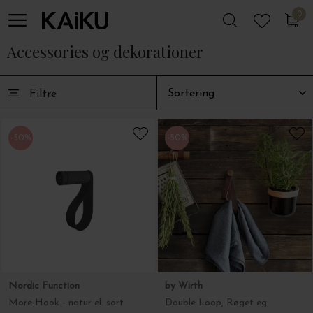
0
-50%
-50%
0
Nordic Function
by Wirth
More Hook - natur el. sort
Double Loop, Røget eg
DKK 299,00
DKK 149,50
DKK 299,00
DKK 149,50
-20%
-50%