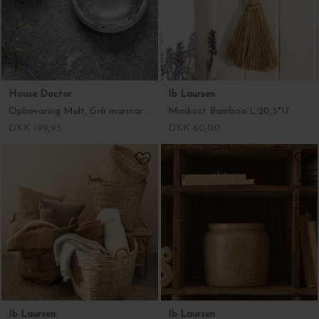
House Doctor
Ib Laursen
Opbevaring Mult, Grå marmor Ø:15*4
Minikost Bamboo L:20,5*17
DKK 199,95
DKK 60,00
Ib Laursen
Ib Laursen