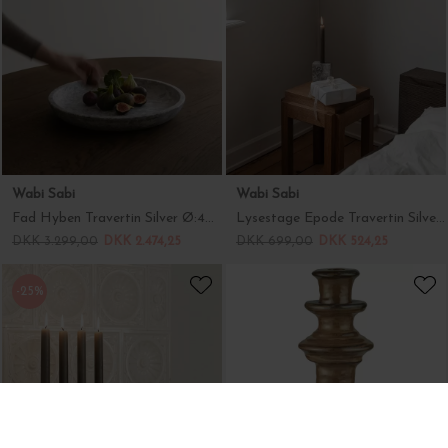
Wabi Sabi
Wabi Sabi
Fad Hyben Travertin Silver Ø:40*5 - Hent selv
Lysestage Epode Travertin Silver til 1 lys
DKK 3.299,00
DKK 2.474,25
DKK 699,00
DKK 524,25
-25%