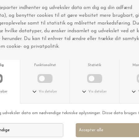
Ferm Living
Ferm Living
Ceramic Centerpiece, Offwhite
Fad Plait, Offwhite
DKK 699,00
DKK 619,00