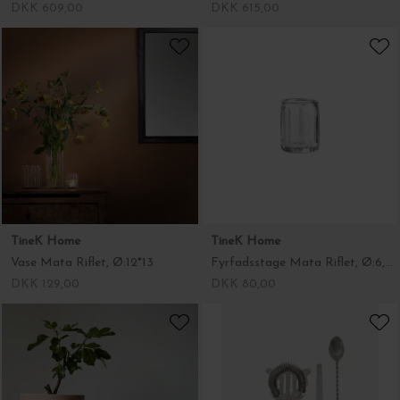
DKK 609,00
DKK 615,00
TineK Home
TineK Home
Vase Mata Riflet, Ø:12*13
Fyrfadsstage Mata Riflet, Ø:6,5*8,5
DKK 129,00
DKK 80,00