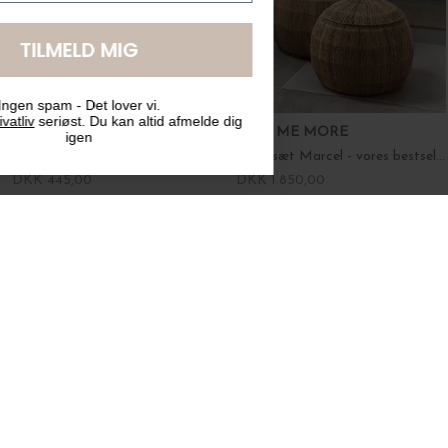
TILMELD MIG
Ingen spam - Det lover vi.
Vi tager dit
privatliv
seriøst. Du kan altid afmelde dig
Bergs Potter
TELL ME MORE
igen
Ø:25 Uglaseret Københavnerpotte Lav, Grå - Hent selv
Kurvesæt Marcel - vores bestseller!
DKK 445,00
DKK 1.850,00
Ferm Living
Ferm Living