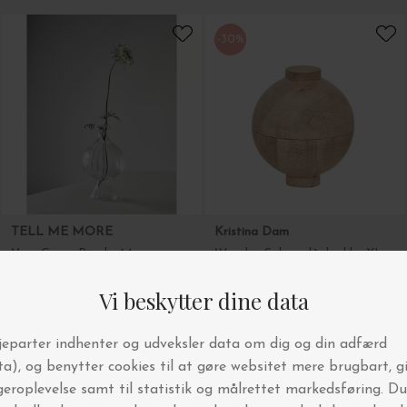
-30%
TELL ME MORE
Kristina Dam
Vase Como Ripple, M
Wooden Sphere, lågkrukke XL
DKK 119,00
DKK 1.399,00
DKK 979,30