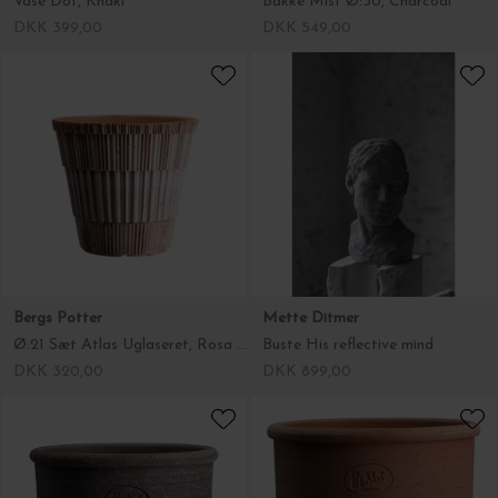
Vase Dot, Khaki
Bakke Mist Ø:30, Charcoal
DKK 399,00
DKK 549,00
Bergs Potter
Mette Ditmer
Ø:21 Sæt Atlas Uglaseret, Rosa - Hent selv
Buste His reflective mind
DKK 320,00
DKK 899,00