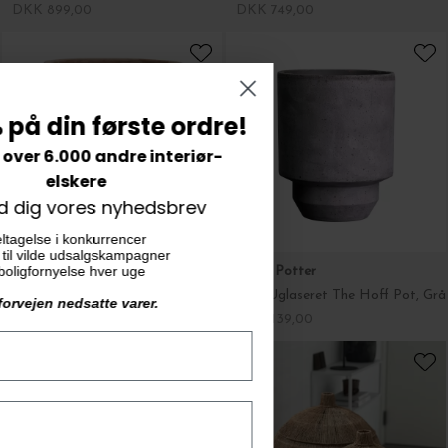
DKK 899,00
DKK 749,00
Spar 5% på din første ordre!
Gør som over 6.000 andre interiør-
elskere
Tilmeld dig vores nyhedsbrev
▪️ Automatisk deltagelse i konkurrencer
▪️ Tidlig adgang til vilde udsalgskampagner
▪️ Inspiration til boligfornyelse hver uge
Bergs Potter
Bergs Potter
Ø:14 Uglaseret Københavnerpotte Tall, Rosa
Ø:12 Uglaseret The Hoff Pot, Grå
Gælder ikke i forvejen nedsatte varer.
DKK 179,00
DKK 139,00