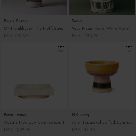
Bergs Potter
Serax
Ø:14 Krukkesæt The Hoff, Sandstone
Vase Pique-Fleurs White Rosie
DKK 499,00
DKK 1.950,00
Ferm Living
HK living
Opsats Hew Low Centrepiece, Travertin, Hent selv
70'er Tapasskål på fod, Sunshade, Ø:11*9,5
DKK 1.099,00
DKK 149,00