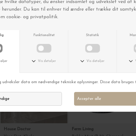
HK living
House Doctor
Vase Gleam Rose, High
2 opbevaringskrukker Treasure
DKK 389,00
DKK 299,00
House Doctor
Ferm Living