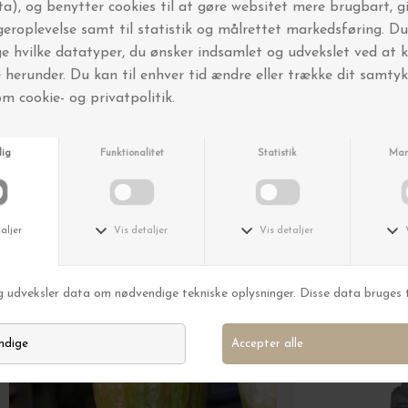
FRI FRAGT OVER 499,-
Andre købte også