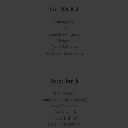
Om KAiKU
Åbningstider
Om os
Handelsbetingelser
Fragt
Fortrydelsesret
Bytte og Returnering
Vores butik
KAiKU ApS
Langdalsvej 46, bygning 7
8220 Brabrand
info@kaiku.dk
Tlf. 33 11 19 07
CVR-nr. 30715349