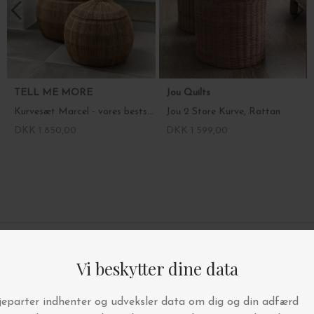
TELL ME MORE
Jou Quilts
Kurvesæt Marcel - vores bestseller!
Jou 2 Store Kurve, Rattan
DKK 1.850,00
DKK 1.599,00
4.9/5 STJERNER PÅ TRUSTPILOT
BYT OG AFHENT I BUTIKKEN