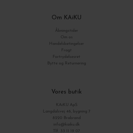
Om KAiKU
Åbningstider
Om os
Handelsbetingelser
Fragt
Fortrydelsesret
Bytte og Returnering
Vores butik
KAiKU ApS
Langdalsvej 46, bygning 7
8220 Brabrand
info@kaiku.dk
Tlf. 33 11 19 07