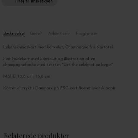
Tilføj til ønskeskyen
Beskrivelse
Gave?
Afhent selv
Fragtpriser
Lykønskningskort med konvolut, Champagne fra Kartotek
Fint foldekort med konvolut og illustration af en
champagneflaske med teksten "Let the celebration begin".
Mål: B: 10,8 x H: 15,6 cm.
Kortet er trykt i Danmark på FSC-certificeret svensk papir.
Relaterede produkter