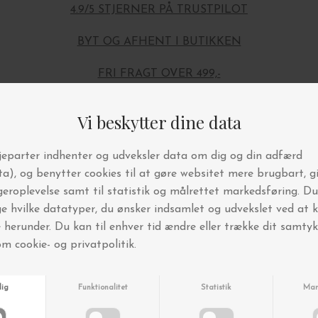
4.9/5 STJERNER PÅ TRUSTPILOT
BYT OG AFHENT I BUTIKKEN
FRI FRAGT OVER 499,-
Andre købte også