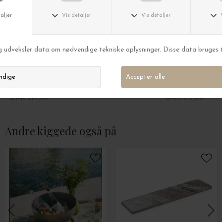
HUMDAKIN
HUMDAKIN
Bakke Terrazzo 10*25
Bakke Sandsten, L
DKK 319,00
DKK 319,00
Andre kiggede også på