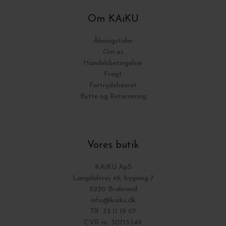
Om KAiKU
Åbningstider
Om os
Handelsbetingelser
Fragt
Fortrydelsesret
Bytte og Returnering
Vores butik
KAiKU ApS
Langdalsvej 46, bygning 7
8220 Brabrand
info@kaiku.dk
Tlf. 33 11 19 07
CVR-nr. 30715349