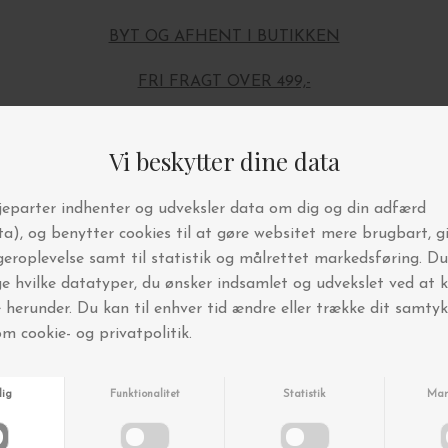
BYT OG AFHENT I BUTIKKEN
FRI FRAGT OVER 499,-
Andre købte også