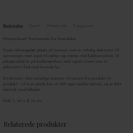
Beskrivelse
Gave?
Afhent selv
Fragtpriser
Marmorbræt Kerteminde fra Humdakin
Smuk rektangulær plade af marmor som er virkelig dekorativ til
serveringer, men også til sæber og cremer ved køkkenvasken, til
plejeprodukter på badeværelset, men også i stuen som et
dekorativt fad med levende lys.
Strukturen i den naturlige marmor vil variere fra produkt til
produkt - så hver plade har sit helt eget unikke udtryk, og er ikke
identisk med billedet.
Mål: L: 45 x B: 14 cm.
Vælg farve i drop down menuen.
Relaterede produkter