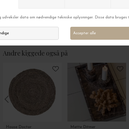
HUMDAKIN
HUMDAKIN
Sæbebakke, Sandstone
Bakke Terrazzo 1
DKK 129,00
DKK 319,00
Andre kiggede også på
House Doctor
Mette Ditmer