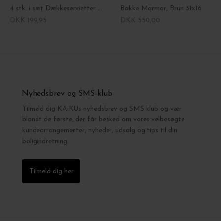
4 stk. i sæt Dækkeservietter Circle
Bakke Marmor, Brun 31x16
DKK 199,95
DKK 550,00
Nyhedsbrev og SMS-klub
Tilmeld dig KAiKUs nyhedsbrev og SMS klub og vær
blandt de første, der får besked om vores velbesøgte
kundearrangementer, nyheder, udsalg og tips til din
boligindretning.
Tilmeld dig her