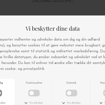
FRI FRAGT OVER 499,-
Andre købte også