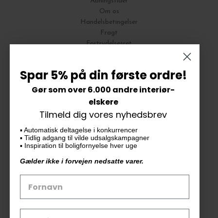
Åbningstider
Om os
Handelsbetingelser
Fragt
Fortrydelsesret
Bytte og Returnering
Spar 5% på din første ordre!
Gør som over 6.000 andre interiør-
Vores butik
elskere
Tilmeld dig vores nyhedsbrev
KAiKU ApS
▪️ Automatisk deltagelse i konkurrencer
Langdalsvej 46, bygning 7
▪️ Tidlig adgang til vilde udsalgskampagner
8220 Brabrand
▪️ Inspiration til boligfornyelse hver uge
info@kaiku.dk
Gælder ikke i forvejen nedsatte varer.
Tlf. 33 11 19 07
CVR-nr. 30715349
Åbn GDPR-popup