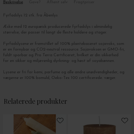
Beskrivelse
Gave?
Afhent selv
Fragtpriser
Fyrfadslys 12 stk. fra Åbenlys
Æske med 12 europæisk producerede fyrfadslys i almindelig
størrelse, der passer til langt de fleste holdere og stager.
Fyrfadslysene er fremstillet af 100% plantebaseret sojavoks, som
er en
fornybar og CO2-neutral ressource.
Sojavoksen er GMO-fri,
fuldt sporbar og Pro Terra Certificeret,
hvilket er din sikkerhed
for en sikker og miljøvenlig dyrkning- og høst
af soyabønnen.
Lysene er fri for kemi, parfume og alle andre unødvendigheder, og
v
ægerne er 100% bomuld, Oeko-Tex 100 certificerede. væger.
Lysene måler 3,8 cm. i diameter og har en brændetid på ca. 4
timer.
Relaterede produkter