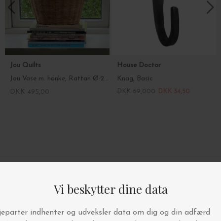
Jou Quilts
House Doctor
Jou Vase m. hanke, Rattan Ø:25*30
Knag, Basic
DKK 495,00
DKK 69,000
DKK 34,50
4.9/5 STJERNER PÅ TRUSTPILOT
BYT OG AFHENT I BUTIKKEN