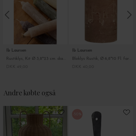
Ib Laursen
Ib Laursen
Rustiklys, Kit Ø:3,8*23 cm. diameter som fyrfadslys (passer til glasstagen fra Ib)
Bloklys Rustik, Ø:6,8*10 Fl. farver
DKK 49,00
DKK 40,00
Andre købte også
-50%