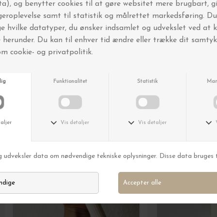
FRI FRAGT OVER 499,-
Andre købte også