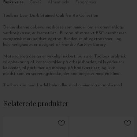
Beskrivelse
Gave?
Afhent selv
Fragtpriser
Toolbox Low, Dark Stained Oak fra Ro Collection
Denne skønne opbevaringskasse som minder om en gammeldags
værktøjskasse, er fremstillet i Europa af massivt FSC-certificeret
europæisk mørkbejdset egetræ. Bunden er af egetræsfiner - og
hele herligheden er designet af franske Aurélien Barbry.
Materiale og design er virkelig lækkert, og så er Toolbox praktisk
til opbevaring af kontorartikler på arbejdsbordet, til krydderier i
køkkenet, til parfumer og makeup på badeværelset, og ikke
mindst som en serveringsbakke, der kan betjenes med én hånd.
Toolbox kan med fordel behandles med almindelig madolie med
nogle måneders mellemrum, for at bevare træets naturlige udtryk.
Relaterede produkter
Mål : L: 46 x B: 23 x H: 19 cm.
Toolbox kan bære op til 6 kg.