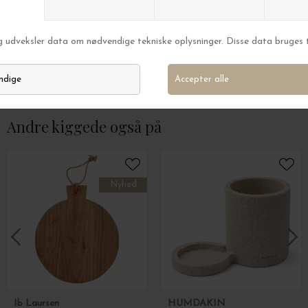
Ro Collection
Ro Collection
Toolbox Low
DKK 1.195,00
DKK 449,00
Andre kiggede også på
Nyhed
Ib Laursen
HUMDAKIN