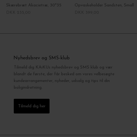
Skærebræt Akacietræ, 30*35
Opvaskeholder Sandsten, Small
DKK 235,00
DKK 399,00
Nyhedsbrev og SMS-klub
Tilmeld dig KAiKUs nyhedsbrev og SMS klub og vær
blandt de første, der får besked om vores velbesøgte
kundearrangementer, nyheder, udsalg og tips til din
boligindretning.
Tilmeld dig her