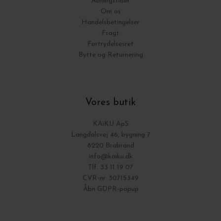
Åbningstider
Om os
Handelsbetingelser
Fragt
Fortrydelsesret
Bytte og Returnering
Vores butik
KAiKU ApS
Langdalsvej 46, bygning 7
8220 Brabrand
info@kaiku.dk
Tlf. 33 11 19 07
CVR-nr. 30715349
Åbn GDPR-popup