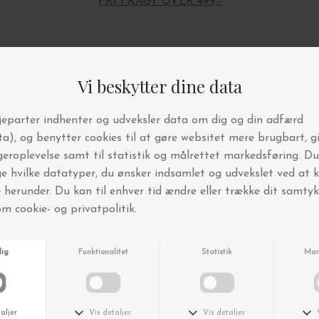
FRI FRAGT OVER 499,-
Andre købte også