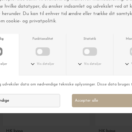
Andre købte også
Nyhed
HK living
HK living