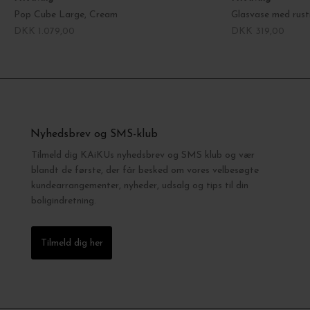
Pop Cube Large, Cream
Glasvase med rusti
DKK 1.079,00
DKK 319,00
Nyhedsbrev og SMS-klub
Tilmeld dig KAiKUs nyhedsbrev og SMS klub og vær
blandt de første, der får besked om vores velbesøgte
kundearrangementer, nyheder, udsalg og tips til din
boligindretning.
Tilmeld dig her