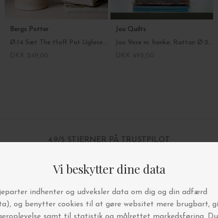
Bergs Potter
Jou Quilts
Ø:14 Sæt The Hoff Pot Uglaseret, Rosa
Jou Vase m. hanke, Rattan Ø:25*30
DKK 249,00
DKK 495,00
4.9/5 STJERNER PÅ TRUSTPILOT
BYT OG AFHENT I BUTIKKEN
FRI FRAGT OVER 499,-