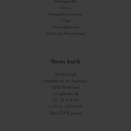
Åbningstider
Om os
Handelsbetingelser
Fragt
Fortrydelsesret
Bytte og Returnering
Vores butik
KAiKU ApS
Langdalsvej 46, bygning 7
8220 Brabrand
info@kaiku.dk
Tlf. 33 11 19 07
CVR-nr. 30715349
Åbn GDPR-popup