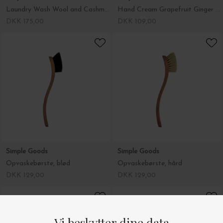
Simple Goods
Simple Goods
Hand Cream Grapefruit Ginger Sage
Opvaskebørste, blød
DKK 109,00
DKK 129,00