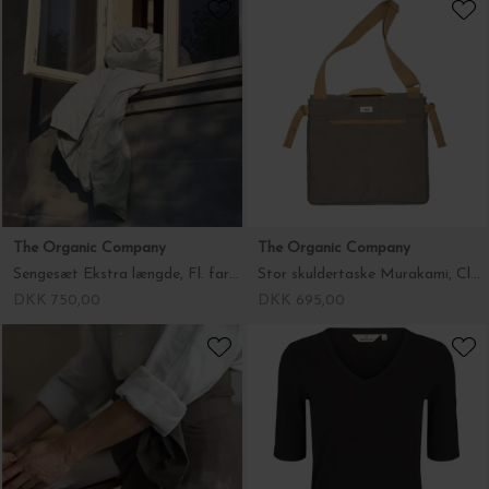
Julie Damhus
The Organic Company
Bedste Kop Oda, Rosa
Sengesæt Ekstra længde, Fl. farver
DKK 399,00
DKK 750,00
The Organic Company
The Organic Company
Stor skuldertaske Murakami, Clay 40*44*17
Viskestykke og forklæde i ét, Clay
DKK 695,00
DKK 295,00