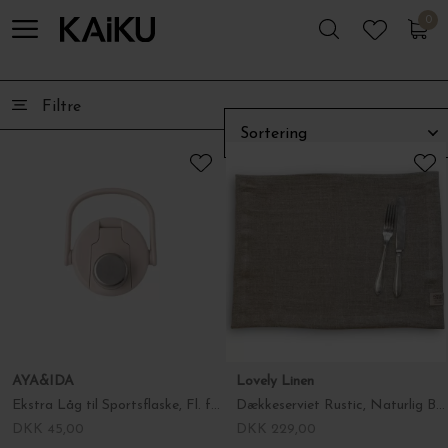
Basic Apparel
0
-45%
0
Shorts Silje, Grenadine
DKK 499,00
DKK 274,45
AYA&IDA
Ekstra Låg til Sportsflaske, Fl. farver
DKK 45,00