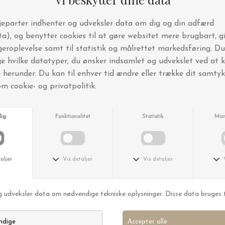
Simple Goods
Simple Goods
Opvaskebørste, hård
Opvaskeklude, 2 stk. Grå
DKK 129,00
DKK 45,00
Manipura Living
Manipura Living
Lysestage Le Village Prince, Sahara ca. H:20 - 1 stk.
Glas Fez, Klar H:7
DKK 250,00
DKK 45,00