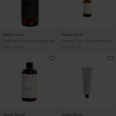
Springflodskop, Hvid
Refill Dish Soap Lemongrass Black Currant
DKK 495,00
DKK 199,00
Simple Goods
Simple Goods
Laundry Tonic Lavender Patchouli 30 ml
Laundry Wash Wool and Cashmere Lav
DKK 175,00
DKK 175,00