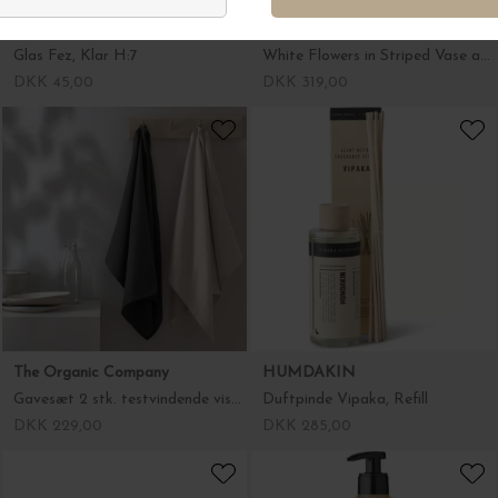
The Poster Club
The Organic Company
White Flowers in Striped Vase af Frankie Penwill, A4
Gavesæt 2 stk. testvindende viskestykker, Classic
DKK 319,00
DKK 229,00