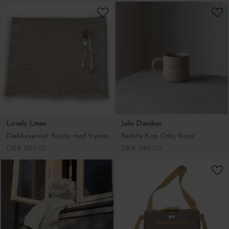
Lovely Linen
Lovely Linen
Dækkeserviet Rustic, Naturlig Beige 37*50
Dækkeserviet Rustic med frynsekant, Naturlig Beige 40*50
DKK 229,00
DKK 229,00
Julie Damhus
The Organic Company
Bedste Kop Oda, Rosa
Sengesæt Ekstra længde, Fl. farver