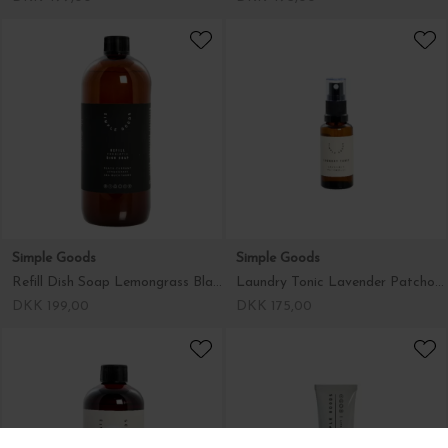
Atelier Maree
Simple Goods
Springflodskop, Hvid
Refill Dish Soap Lemongrass Black Currant
DKK 495,00
DKK 199,00
Simple Goods
Simple Goods