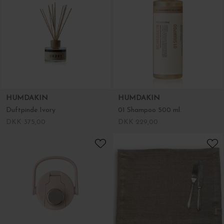
HUMDAKIN
HUMDAKIN
Duftpinde Vipaka, Refill
Duftpinde Ivory
DKK 285,00
DKK 375,00
HUMDAKIN
AYA&IDA
01 Shampoo 500 ml.
Ekstra Låg til Sportsflaske, Fl. farver
DKK 229,00
DKK 45,00