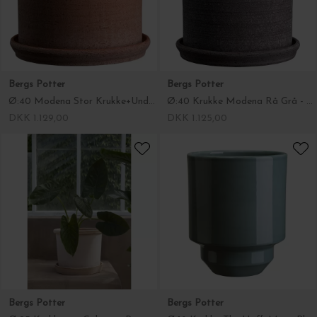
Ø:40 Modena Stor Krukke+Underskål Rosa - Hent selv
Ø:40 Krukke Modena Rå Grå - Hent selv
DKK 1.129,00
DKK 1.125,00
Bergs Potter
Bergs Potter
Ø:25 Krukkesæt Galestro, Rosa, Hent selv
Ø:18 Krukke The Hoff, Misty Blue
DKK 619,00
DKK 500,00