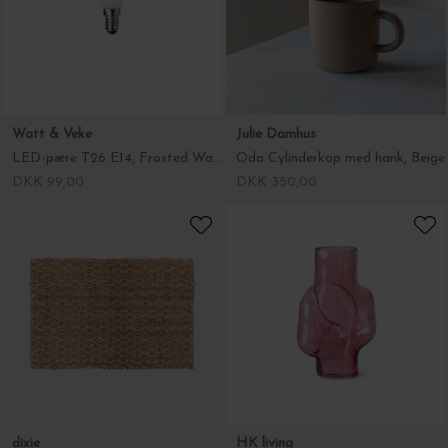
LED-pære T26 E14, Frosted Warm White pære til papirstjerner
Oda Cylinderkop med hank, Beige
DKK 99,00
DKK 350,00
dixie
HK living
Dørmåtte Fanny Diamonds, 60*90
Vase Gleam Rose, High
DKK 549,00
DKK 389,00