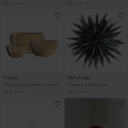
B Green
Watt & Veke
Krukke Gertrud Antik terracotta, Mellem Ø:31*15 - Hent selv
Stjerne Liz Ø:50, Grøn
DKK 199,00
DKK 439,00
Watt & Veke
Julie Damhus