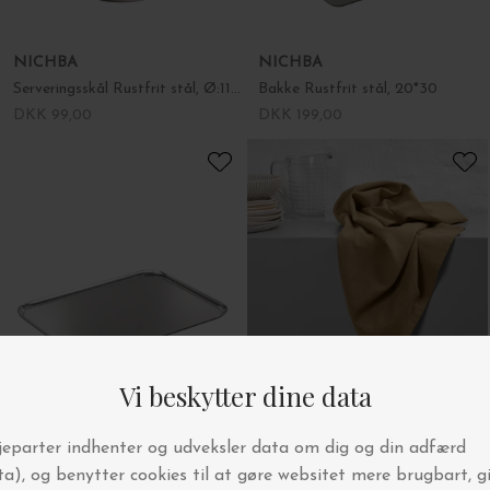
NICHBA
The Organic Company
Bakke Rustfrit stål, 30*40
Testvinder Viskestykke - DKs bedste -khaki - testvinder 2 gange!
DKK 249,00
DKK 125,00