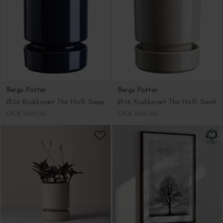
Bergs Potter
Bergs Potter
Ø:14 Krukkesæt The Hoff, Sapphire Blue
Ø:16 Krukkesæt The Hoff, Sandstone
DKK 509,00
DKK 609,00
Bergs Potter
INCADO
Ø:14 Krukkesæt The Hoff, Sandstone
Træramme Liqourice 50*70 FSC - Hent-selv
DKK 499,00
DKK 289,00