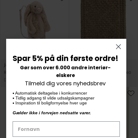
Jellycat
House Doctor
Rygsæk Bashful Beige Bunny
Dørmåtte Clean, Natur 40*60
DKK 599,00
DKK 189,00
Spar 5% på din første ordre!
Gør som over 6.000 andre interiør-
elskere
Tilmeld dig vores nyhedsbrev
▪️ Automatisk deltagelse i konkurrencer
▪️ Tidlig adgang til vilde udsalgskampagner
▪️ Inspiration til boligfornyelse hver uge
Gælder ikke i forvejen nedsatte varer.
New Mags
New Mags
The Modern Garden
Kaikado
DKK 619,00
DKK 995,00