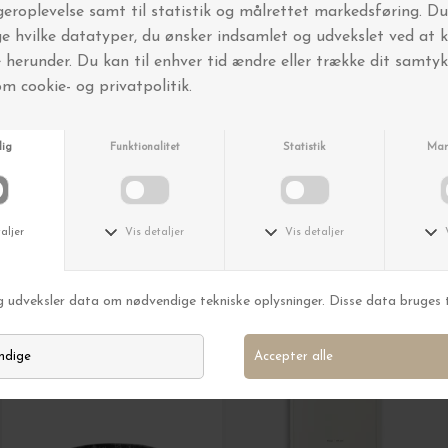
The Organic Company
The Organic Company
Viskestykke, Stone - Testvinder
Viskestykke - DKs måske bedste - Clay - testvinder 2 gange!
DKK 125,00
DKK 125,00
Ferm Living
KARTOTEK
Bakke Mist Ø:30, Charcoal
Ugeplan Notesbog
DKK 549,00
DKK 125,00