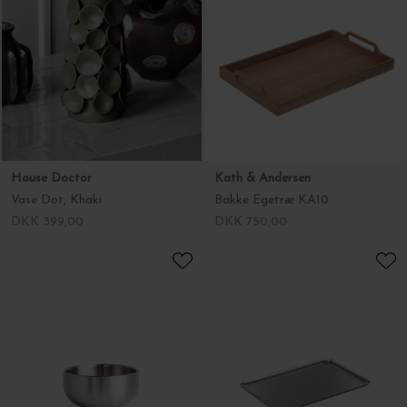
House Doctor
Kath & Andersen
Vase Dot, Khaki
Bakke Egetræ KA10
DKK 399,00
DKK 750,00
NICHBA
NICHBA
Serveringsskål Rustfrit stål, Ø:11*5
Bakke Rustfrit stål, 20*30
DKK 99,00
DKK 199,00