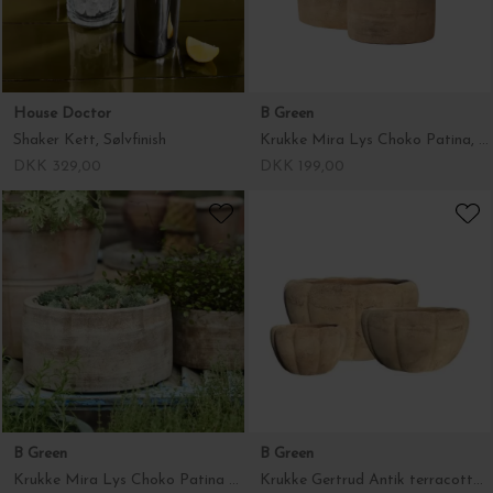
DKK 329,00
DKK 199,00
B Green
B Green
Krukke Mira Lys Choko Patina Ø:23,5 - Hent selv
Krukke Gertrud Antik terracotta, Stor, Ø:41*20 - Hent selv
DKK 149,00
DKK 289,00