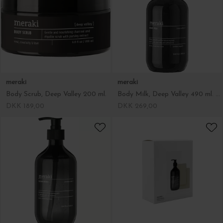
meraki
meraki
Body Scrub, Deep Valley 200 ml.
Body Milk, Deep Valley 490 ml. ØKO
DKK 189,00
DKK 269,00
meraki
meraki
Opvaskemiddel, Shadow Lake 490 ml.
Gaveæske Køkken, Shadow Lake
DKK 129,00
DKK 229,00