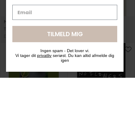
TILMELD MIG
Ingen spam - Det lover vi.
Vi tager dit
privatliv
seriøst. Du kan altid afmelde dig
igen
New Mags
New Mags
Matcha
No Rain, No Flowers
DKK 259,00
DKK 219,00