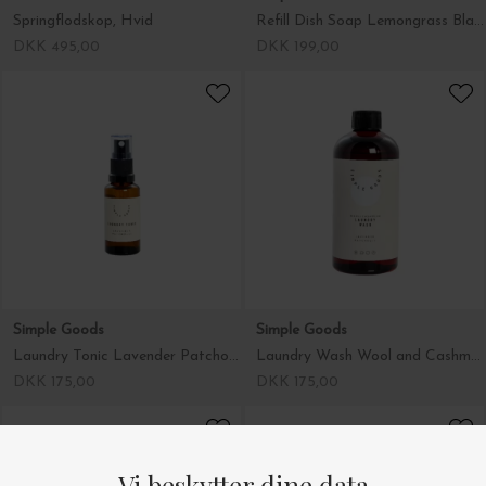
Simple Goods
Simple Goods
Refill Dish Soap Lemongrass Black Currant
Laundry Tonic Lavender Patchouli 30 ml
DKK 199,00
DKK 175,00