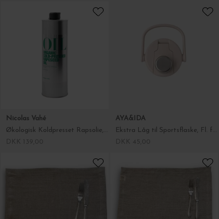
Ib Laursen
Nicolas Vahé
Papirservietter Sommerbuket, 16 stk.
Økologisk Koldpresset Rapsolie, 100 cl.
DKK 29,00
DKK 139,00
AYA&IDA
Lovely Linen
Ekstra Låg til Sportsflaske, Fl. farver
Dækkeserviet Rustic, Naturlig Beige 37*50