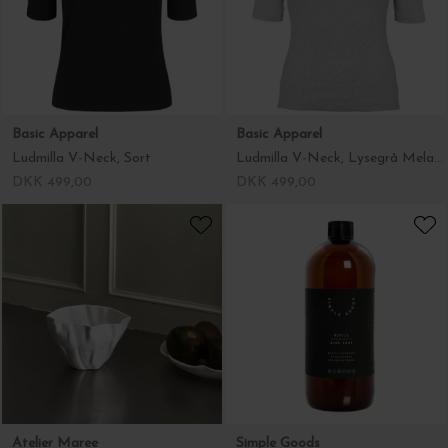
Viskestykke og forklæde i ét, Clay
Ludmilla V-Neck, Sort
DKK 295,00
DKK 499,00
Basic Apparel
Atelier Maree
Ludmilla V-Neck, Lysegrå Melange
Springflodskop, Hvid
DKK 499,00
DKK 495,00