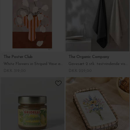
Manipura Living
The Poster Club
Glas Fez, Klar H:7
White Flowers in Striped Vase af Frankie Penwill, A4
DKK 45,00
DKK 319,00
The Organic Company
Gridelli
Gavesæt 2 stk. testvindende viskestykker, Classic
Marmellata di Limone, 270g, ECO
DKK 229,00
DKK 99,00