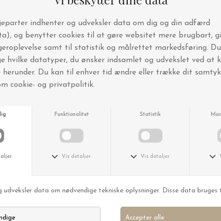
Simple Goods
Simple Goods
Laundry Wash Wool and Cashmere Lav
Hand Cream Grapefruit Ginger Sage
DKK 175,00
DKK 109,00
Simple Goods
Simple Goods
Opvaskebørste, blød
Opvaskebørste, hård
DKK 129,00
DKK 129,00