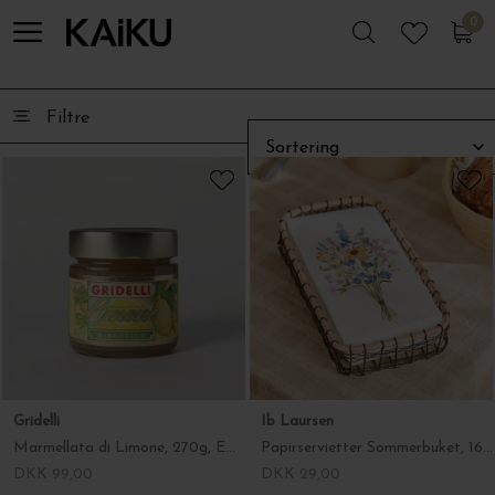
The Organic Company
0
0
Gavesæt 2 stk. testvindende viskestykker, Classic
DKK 229,00
Gridelli
Marmellata di Limone, 270g, ECO
DKK 99,00