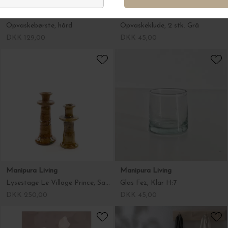
Simple Goods
Manipura Living
Opvaskeklude, 2 stk. Grå
Lysestage Le Village Prince, Sahara ca. H:20 - 1 stk.
DKK 45,00
DKK 250,00