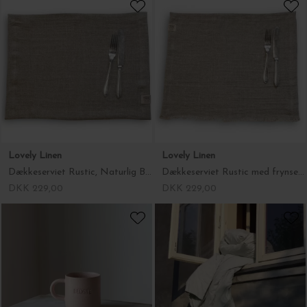
AYA&IDA
Lovely Linen
Ekstra Låg til Sportsflaske, Fl. farver
Dækkeserviet Rustic, Naturlig Beige 37*50
DKK 45,00
DKK 229,00
Lovely Linen
Julie Damhus
Dækkeserviet Rustic med frynsekant, Naturlig Beige 40*50
Bedste Kop Oda, Rosa
DKK 229,00
DKK 399,00