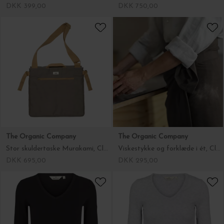
The Organic Company
The Organic Company
Sengesæt Ekstra længde, Fl. farver
Stor skuldertaske Murakami, Clay 40*44*17
DKK 750,00
DKK 695,00
The Organic Company
Basic Apparel