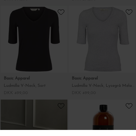
The Organic Company
Basic Apparel
Viskestykke og forklæde i ét, Clay
Ludmilla V-Neck, Sort
DKK 295,00
DKK 499,00
Basic Apparel
Atelier Maree