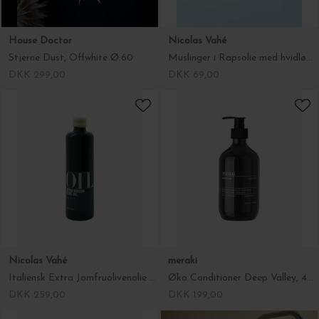
House Doctor
Nicolas Vahé
Stjerne Dust, Offwhite Ø:60
Muslinger i Rapsolie med hvidløg 110 g.
DKK 299,00
DKK 69,00
Nicolas Vahé
meraki
Italiensk Extra Jomfruolivenolie 500 ml.
Øko Conditioner Deep Valley, 490 ml.
DKK 259,00
DKK 199,00