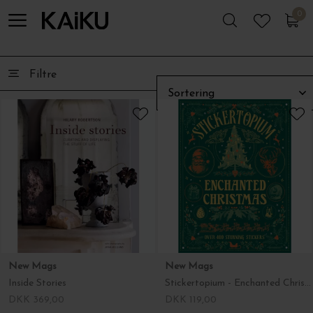
0
0
Filtre
New Mags
New Mags
Inside Stories
Stickertopium - Enchanted Christmas
DKK 369,00
DKK 119,00