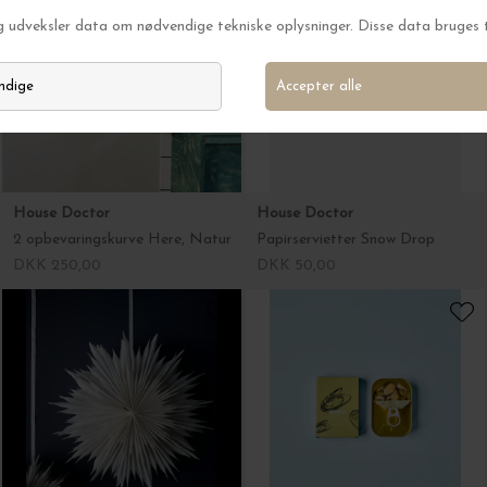
House Doctor
House Doctor
2 opbevaringskurve Here, Natur
Papirservietter Snow Drop
DKK 250,00
DKK 50,00