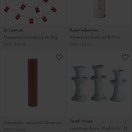
Ib Laursen
KunstIndustrien
Flagranke Dannebrog 20 flag
Adventslys Røde tal Ø:7*24
DKK 319,00
DKK 199,00
TineK Home
Kalenderlys Upcycled Olivenvoks, Ø:6*H:28 Fl. Farver
Lysestage Roco, Hvid H:15 - NB 1 stk.
DKK 179,00