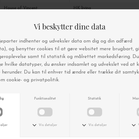
House of Vincent
HK living
Øreringe Venus Fleur Vide, Forgyldt
Lysestage Forged, no. II
DKK 599,00
DKK 249,00
-40%
esmé studios
O My Bag
Dora LS Boxy T-shirt GOTS, White Sand
Shopper Georgia, Wild Oak Soft Grain Leather
DKK 599,00
DKK 359,40
DKK 2.199,00