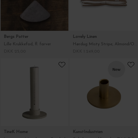
Bergs Potter
Lovely Linen
Lille Krukkefod, fl. farver
Hørdug Misty Stripe, Almond/Off White 145*300
DKK 25,00
DKK 1.249,00
TineK Home
KunstIndustrien