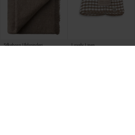
Silkeborg Uldspinderi
Lovely Linen
Plaid Season, Latte Beige 130*200
Hørdug Misty Square, Almond/Off White 145*380
DKK 1.250,00
DKK 1.599,00
-45%