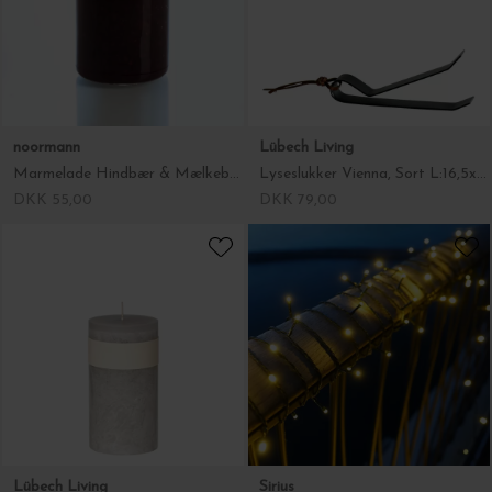
noormann
Lübech Living
Marmelade Hindbær & Mælkebøtte
Lyseslukker Vienna, Sort L:16,5xH:4
DKK 55,00
DKK 79,00
Lübech Living
Sirius