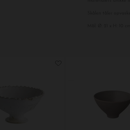
materialets unikke 
Skålen tåler opvask
Mål: Ø: 21 x H: 10 cm
Vælg farve i drop 