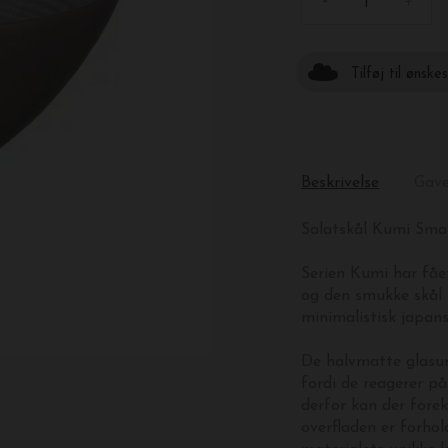
-
+
Tilføj til ønske
Beskrivelse
Gav
Salatskål Kumi Smal
Serien Kumi har fåe
og den smukke skål t
minimalistisk japans
De halvmatte glasure
fordi de reagerer
på
derfor
kan der forek
overfladen er forhold