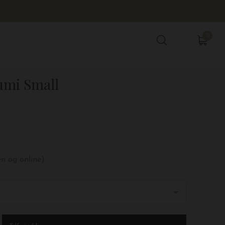
0
0
umi Small
en og online)