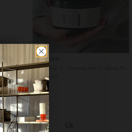
HUMDAKIN
 Eg
Skurecreme 01 - Cleaning and Scrubbing Paste
DKK 249,00