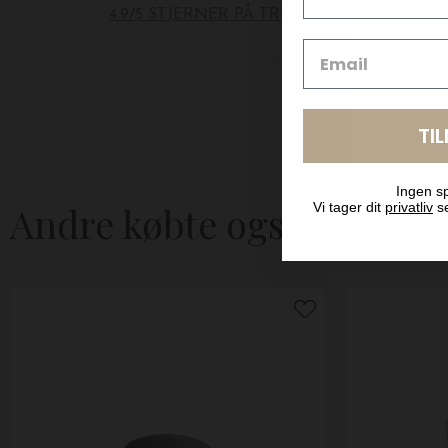
4.9/5 STJERNER PÅ TRUSTPILOT
TI
Ingen sp
Andre købte også
Vi tager dit
privatliv
se