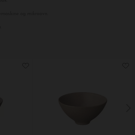
look
.
emaskine og mikroovn.
.
down menuen.