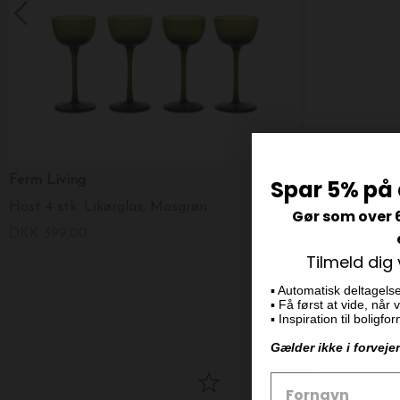
Ferm Living
Blomus
Spar 5% på 
Host 4 stk. Likørglas, Mosgrøn
Martiniglas K
Gør som over 
DKK 399,00
DKK 199,00
Tilmeld dig
▪️ Automatisk deltagels
▪️ Få først at vide, når
▪️ Inspiration til boligf
Gælder ikke i forveje