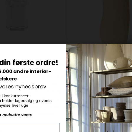
Ferm Living
din første ordre!
oyoi
Pebble Salt- eller peberkværn,
6.000 andre interiør-
DKK 499,00
elskere
 vores nyhedsbrev
e i konkurrencer
 vi holder lagersalg og events
ornyelse hver uge
n nedsatte varer.