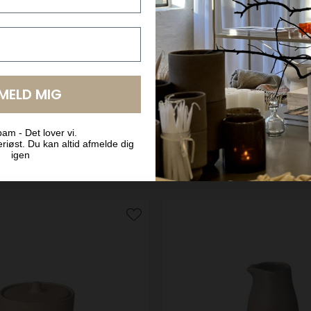
BYT OG AFHENT I BUTIKKEN
LMELD MIG
am - Det lover vi.
riøst. Du kan altid afmelde dig
igen