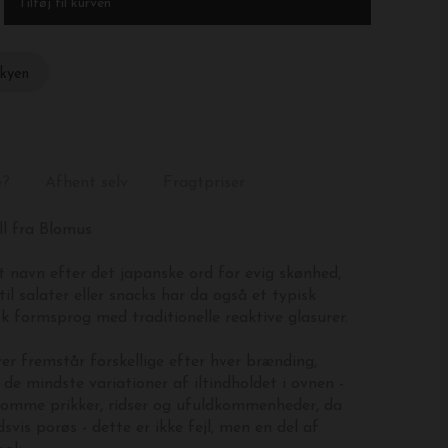
skyen
e?
Afhent selv
Fragtpriser
l fra Blomus
t navn efter det japanske ord for evig skønhed,
il salater eller snacks har da også et typisk
k formsprog med traditionelle reaktive glasurer.
r fremstår forskellige efter
hver brænding,
 de mindste variationer af iltindholdet i ovnen -
omme prikker, ridser og ufuldkommenheder, da
svis porøs - dette er ikke fejl, men en del af