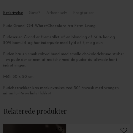
Beskrivelse
Gave?
Afhent selv
Fragtpriser
Pude Grand, Off-White/Chocolate fra Ferm Living
Pudeserien Grand er fremstillet af en blanding af 50% hør og
50% bomuld, og har inderpude med fyld af fjer og dun.
Puden har en smuk råhvid bund med smalle chokoladebrune striber
- en pude der er nem at matche med de puder du allerede har i
indretningen.
Mål: 50 x 50 cm.
Pudebetrækket kan maskinvaskes ved 30° finvask med vrangen
ud og lynlåsen halvt lukket.
Relaterede produkter