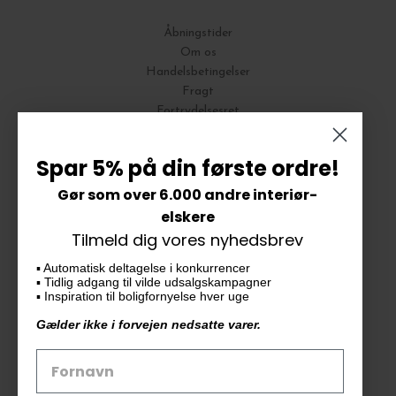
Åbningstider
Om os
Handelsbetingelser
Fragt
Fortrydelsesret
Bytte og Returnering
Spar 5% på din første ordre!
Gør som over 6.000 andre interiør-
Vores butik
elskere
Tilmeld dig vores nyhedsbrev
KAiKU ApS
▪️ Automatisk deltagelse i konkurrencer
Langdalsvej 46, bygning 7
▪️ Tidlig adgang til vilde udsalgskampagner
8220 Brabrand
▪️ Inspiration til boligfornyelse hver uge
info@kaiku.dk
Gælder ikke i forvejen nedsatte varer.
Tlf. 33 11 19 07
CVR-nr. 30715349
Åbn GDPR-popup