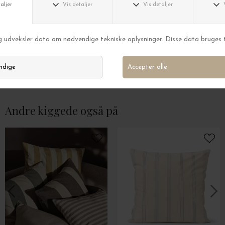
Ferm Living
Ferm Living
Pude Fold Patchwork, Coffee/Undyed 40*60
Pude Part, Off-W
DKK 499,00
DKK 549,00
Andre kiggede også på