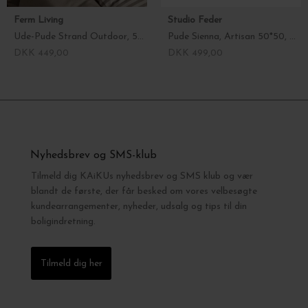
Ferm Living
Studio Feder
Ude-Pude Strand Outdoor, 50*50 Fl. farver
Pude Sienna, Artisan 50*50, Øko Bomuld
DKK 449,00
DKK 499,00
Nyhedsbrev og SMS-klub
Tilmeld dig KAiKUs nyhedsbrev og SMS klub og vær
blandt de første, der får besked om vores velbesøgte
kundearrangementer, nyheder, udsalg og tips til din
boligindretning.
Tilmeld dig her