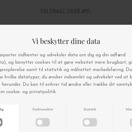
FRI FRAGT OVER 499,-
Andre købte også