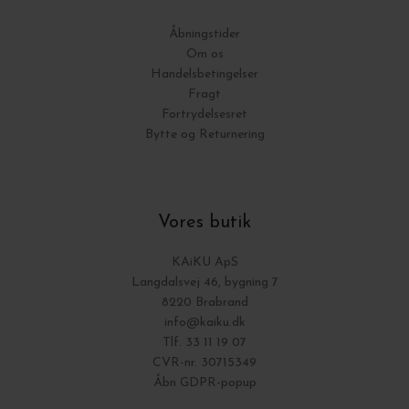
Åbningstider
Om os
Handelsbetingelser
Fragt
Fortrydelsesret
Bytte og Returnering
Vores butik
KAiKU ApS
Langdalsvej 46, bygning 7
8220 Brabrand
info@kaiku.dk
Tlf. 33 11 19 07
CVR-nr. 30715349
Åbn GDPR-popup