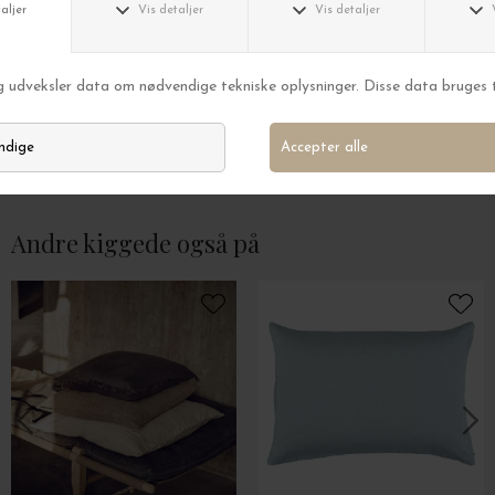
TELL ME MORE
TELL ME MORE
Pudebetræk Celine, Dark Beige/Off White 50*50
Pudebetræk Matte
DKK 409,00
DKK 409,00
Andre kiggede også på