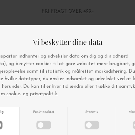
FRI FRAGT OVER 499,-
Andre købte også