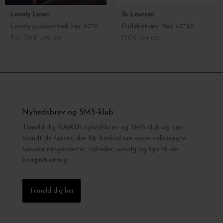
Lovely Linen
Ib Laursen
Lovely pudebetræk hør 60*60 - vælg farve
Pudebetræk Hør 40*60
Fra DKK 419,00
DKK 199,00
Nyhedsbrev og SMS-klub
Tilmeld dig KAiKUs nyhedsbrev og SMS klub og vær
blandt de første, der får besked om vores velbesøgte
kundearrangementer, nyheder, udsalg og tips til din
boligindretning.
Tilmeld dig her