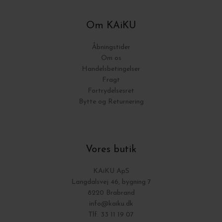
Om KAiKU
Åbningstider
Om os
Handelsbetingelser
Fragt
Fortrydelsesret
Bytte og Returnering
Vores butik
KAiKU ApS
Langdalsvej 46, bygning 7
8220 Brabrand
info@kaiku.dk
Tlf. 33 11 19 07