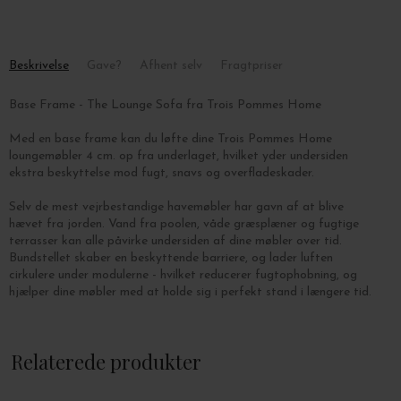
Beskrivelse
Gave?
Afhent selv
Fragtpriser
Base Frame - The Lounge Sofa fra Trois Pommes Home
Med en base frame kan du løfte dine Trois Pommes Home
loungemøbler 4 cm. op fra underlaget, hvilket yder undersiden
ekstra beskyttelse mod fugt, snavs og overfladeskader.
Selv de mest vejrbestandige havemøbler har gavn af at blive
hævet fra jorden. Vand fra poolen, våde græsplæner og fugtige
terrasser kan alle påvirke undersiden af dine møbler over tid.
Bundstellet skaber en beskyttende barriere, og lader luften
cirkulere under modulerne - hvilket reducerer fugtophobning, og
hjælper dine møbler med at holde sig i perfekt stand i længere tid.
Stellet installeres uden værktøj, det glider problemfrit ind i
møbelposen, og de medfølgende fødder fastgøres udvendigt for
Relaterede produkter
ekstra stabilitet.
Denne Base Frame passer til The Lounge Sofa, som du finder
her