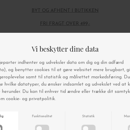
BYT OG AFHENT I BUTIKKEN
FRI FRAGT OVER 499,-
Andre købte også
-20%
-20%