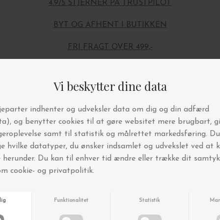
4.9/5 STJERNER PÅ TRUSTPILOT
BYT OG AFHENT I BUTIKKEN
FRI FRAGT OVER 499,-
Andre købte også
-20%
-20%