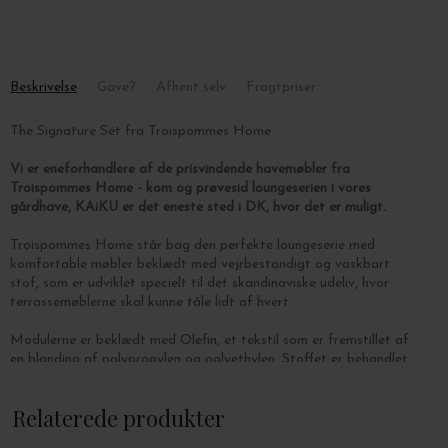
Beskrivelse
Gave?
Afhent selv
Fragtpriser
The Signature Set fra Troispommes Home
Vi er eneforhandlere af de prisvindende havemøbler fra
Troispommes Home - kom og prøvesid loungeserien i vores
gårdhave, KAiKU er det eneste sted i DK, hvor det er muligt.
Troispommes Home står bag den perfekte loungeserie med
komfortable møbler beklædt med vejrbestandigt og vaskbart
stof, som er udviklet specielt til det skandinaviske udeliv, hvor
terrassemøblerne skal kunne tåle lidt af hvert.
Modulerne er beklædt med Olefin, et tekstil som er fremstillet af
en blanding af polypropylen og polyethylen. Stoffet er behandlet
med UV-beskyttelse og er resistent overfor både saltvand,
klorvand fra swimmingpoolen og skimmelsvamp - modulet har fyld
Relaterede produkter
af PU-sofaskum, som er beskyttet i et vandtæt kammer.