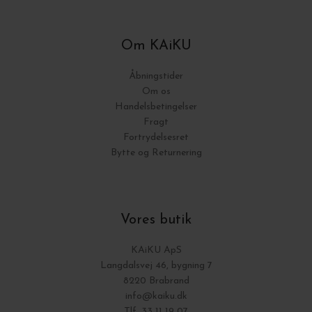
Om KAiKU
Åbningstider
Om os
Handelsbetingelser
Fragt
Fortrydelsesret
Bytte og Returnering
Vores butik
KAiKU ApS
Langdalsvej 46, bygning 7
8220 Brabrand
info@kaiku.dk
Tlf. 33 11 19 07