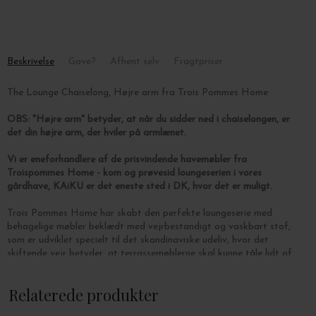
Beskrivelse
Gave?
Afhent selv
Fragtpriser
The Lounge Chaiselong, Højre arm fra Trois Pommes Home
OBS: "Højre arm" betyder, at når du sidder ned i chaiselongen, er
det din højre arm, der hviler på armlænet.
Vi er eneforhandlere af de prisvindende havemøbler fra
Troispommes Home - kom og prøvesid loungeserien i vores
gårdhave, KAiKU er det eneste sted i DK, hvor det er muligt.
Trois Pommes Home har skabt den perfekte loungeserie med
behagelige møbler beklædt med vejrbestandigt og vaskbart stof,
som er udviklet specielt til det skandinaviske udeliv, hvor det
skiftende vejr betyder, at terrassemøblerne skal kunne tåle lidt af
hvert.
Relaterede produkter
Den komfortable chaiselong er beklædt med Olefin, et tekstil
fremstillet af en blanding af polypropylen og polyethylen. Stoffet