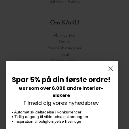
Butikken i Aarhus
Om KAiKU
Åbningstider
Om os
Handelsbetingelser
Fragt
Fortrydelsesret
Bytte og Returnering
Spar 5% på din første ordre!
Gør som over 6.000 andre interiør-
Vores butik
elskere
Tilmeld dig vores nyhedsbrev
KAiKU ApS
▪️ Automatisk deltagelse i konkurrencer
Langdalsvej 46, bygning 7
▪️ Tidlig adgang til vilde udsalgskampagner
8220 Brabrand
▪️ Inspiration til boligfornyelse hver uge
info@kaiku.dk