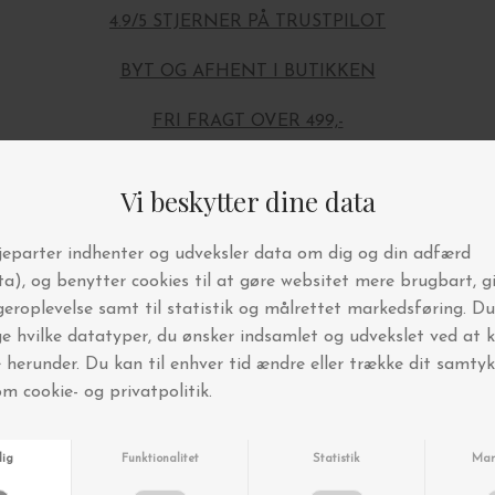
4.9/5 STJERNER PÅ TRUSTPILOT
BYT OG AFHENT I BUTIKKEN
FRI FRAGT OVER 499,-
Andre købte også
-20%
-20%