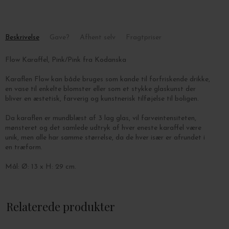
Beskrivelse
Gave?
Afhent selv
Fragtpriser
Flow Karaffel, Pink/Pink fra Kodanska
Karaflen Flow kan både bruges som kande til forfriskende drikke,
en vase til enkelte blomster eller som et stykke glaskunst der
bliver
en æstetisk, farverig og kunstnerisk tilføjelse til boligen.
Da karaflen er mundblæst af 3 lag glas, vil farveintensiteten,
mønsteret og det samlede udtryk af hver eneste karaffel være
unik, men
alle har samme størrelse, da de hver især er afrundet i
en træform.
Mål: Ø: 13 x H: 29 cm.
Karaflen kan rumme 120 cl.
Relaterede produkter