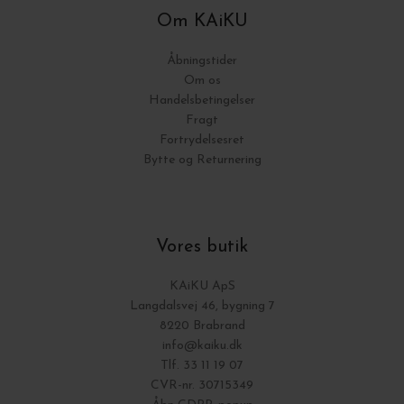
Om KAiKU
Åbningstider
Om os
Handelsbetingelser
Fragt
Fortrydelsesret
Bytte og Returnering
Vores butik
KAiKU ApS
Langdalsvej 46, bygning 7
8220 Brabrand
info@kaiku.dk
Tlf. 33 11 19 07
CVR-nr. 30715349