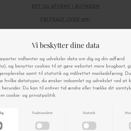
BYT OG AFHENT I BUTIKKEN
FRI FRAGT OVER 499,-
Andre købte også
-50%
-30%