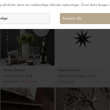
House Doctor
House Doctor
Guirlande Dot, hvid
Stjerne Mørkebrun, Ø:60
DKK 79,95
DKK 39,98
DKK 89,95
Ferm Living
Ferm Living