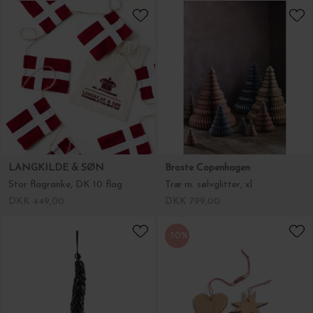
LANGKILDE & SØN
Broste Copenhagen
Stor flagranke, DK 10 flag
Træ m. sølvglitter, xl
DKK 449,00
DKK 799,00
-50%
House Doctor
The Oak Men
Corne Antik 14
Christmas Star & Heart
DKK 79,95
DKK 149,00
DKK 74,50