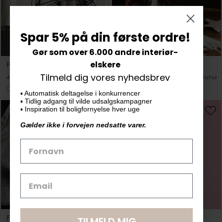
DKK 199,00
DKK 199,00
Spar 5% på din første ordre!
Gør som over 6.000 andre interiør-
elskere
Tilmeld dig vores nyhedsbrev
▪️ Automatisk deltagelse i konkurrencer
▪️ Tidlig adgang til vilde udsalgskampagner
▪️ Inspiration til boligfornyelse hver uge
Gælder ikke i forvejen nedsatte varer.
Ferm Living
Sissel Edelbo
4 Lysholdere til juletræ, Forest
Julepynt Julegris Silke
DKK 299,00
DKK 125,00
TILMELD MIG