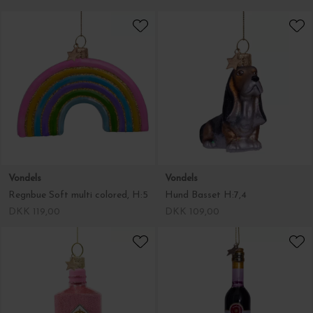
Vondels
Vondels
Regnbue Soft multi colored, H:5
Hund Basset H:7,4
DKK 119,00
DKK 109,00
Vondels
Vondels
Pink Ginflaske, H:10
Vinflaske Rødvin, H:11
DKK 109,00
DKK 109,00