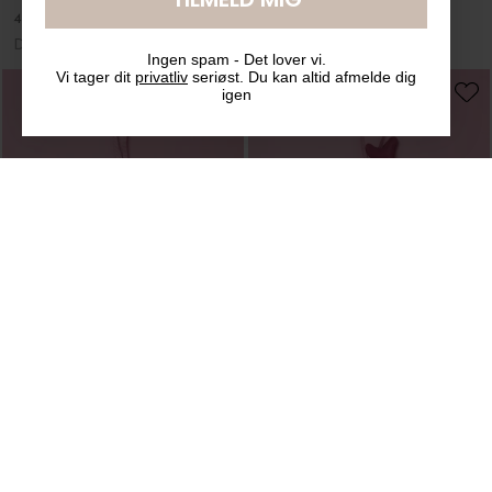
Ingen spam - Det lover vi.
Vi tager dit
privatliv
seriøst. Du kan altid afmelde dig
igen
Sissel Edelbo
Sissel Edelbo
Julepynt Peberkage Silke
Julepynt Bambi Silke
DKK 125,00
DKK 125,00
House Doctor
House Doctor