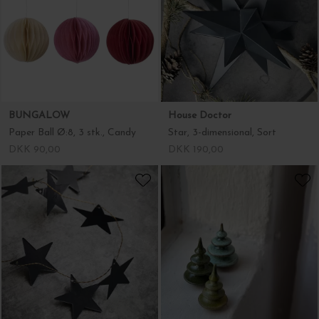
Paper Ball Ø:8, 3 stk., Candy
Star, 3-dimensional, Sort
DKK 90,00
DKK 190,00
House Doctor
Keis & Fiedler
Guirlande Star, Sort
Juletræ 4 grene
DKK 199,00
DKK 150,00