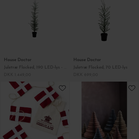
House Doctor
House Doctor
Juletræ Flocked, 190 LED-lys - Hent selv
Juletræ Flocked, 70 LED-lys
DKK 1.449,00
DKK 699,00
LANGKILDE & SØN
Broste Copenhagen
Stor flagranke, DK 10 flag
Træ m. sølvglitter, xl
DKK 449,00
DKK 799,00
-50%