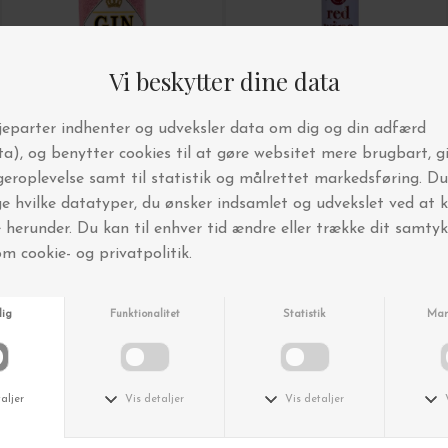
-50%
Vondels
House Doctor
Avocado
Juletræ m. lys - træbase
DKK 109,00
DKK 54,50
DKK 630,00
-50%