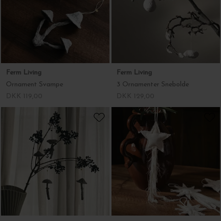
Ornament Svampe
3 Ornamenter Snebolde
DKK 119,00
DKK 129,00
Ferm Living
Ferm Living
4 Ornamenter Svampe
4 Stjerneornamenter Vela, Natur
DKK 199,00
DKK 199,00