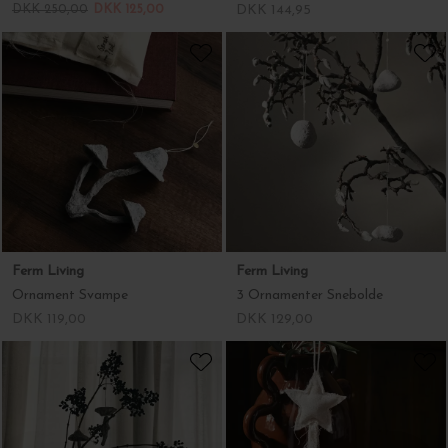
Ferm Living
Ferm Living
Ornament Svampe
3 Ornamenter Snebolde
DKK 119,00
DKK 129,00
Ferm Living
Ferm Living
4 Ornamenter Svampe
4 Stjerneornamenter Vela, Natur