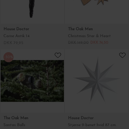
-50%
The Oak Men
House Doctor
Santas Balls
Stjerne 9-benet hvid 87 cm.
DKK 250,00
DKK 125,00
DKK 144,95