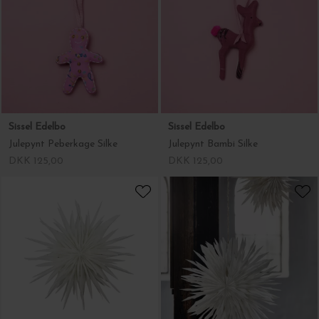
Sissel Edelbo
Sissel Edelbo
Julepynt Peberkage Silke
Julepynt Bambi Silke
DKK 125,00
DKK 125,00
House Doctor
House Doctor
Stjerne Dust, Off-White Ø:70
Stjerne Reef, Off-White Ø:50
DKK 329,00
DKK 299,95