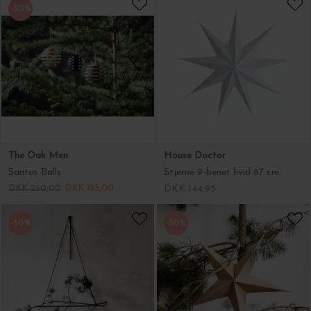
The Oak Men
House Doctor
Santas Balls
Stjerne 9-benet hvid 87 cm.
DKK 250,00
DKK 125,00
DKK 144,95
-50%
-50%
House Doctor
House Doctor
Dekorationsstang Nicky, Sort
Stjerne Jute Ø:45
DKK 399,00
DKK 199,50
DKK 140,00
DKK 70,00