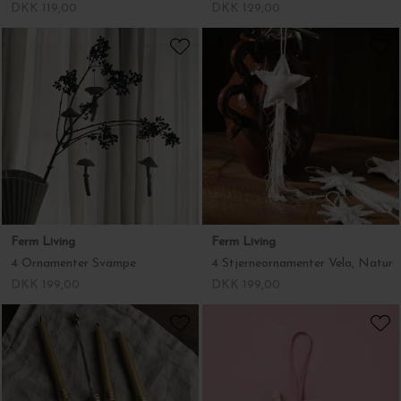
Ferm Living
Ferm Living
4 Ornamenter Svampe
4 Stjerneornamenter Vela, Natur
DKK 199,00
DKK 199,00
Ferm Living
Sissel Edelbo
4 Lysholdere til juletræ, Forest
Julepynt Julegris Silke