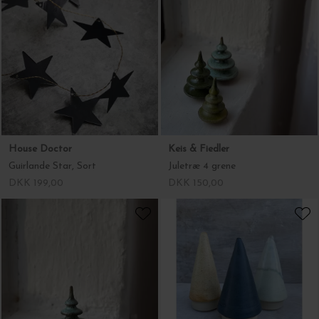
House Doctor
Keis & Fiedler
Guirlande Star, Sort
Juletræ 4 grene
DKK 199,00
DKK 150,00
Keis & Fiedler
Julie Damhus
Juletræ 3 grene
Juletræer assorterede
DKK 100,00
DKK 150,00