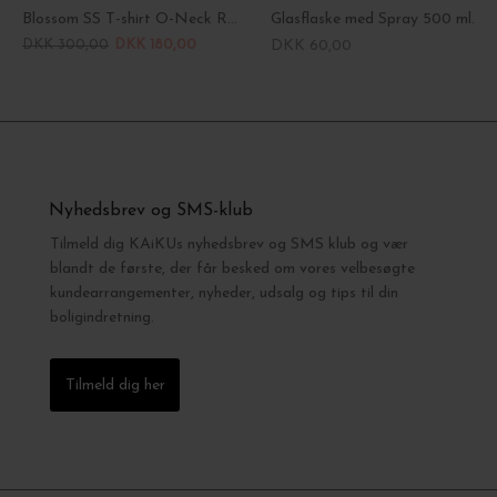
Blossom SS T-shirt O-Neck Rib
Glasflaske med Spray 500 ml.
DKK 300,00
DKK 180,00
DKK 60,00
Nyhedsbrev og SMS-klub
Tilmeld dig KAiKUs nyhedsbrev og SMS klub og vær
blandt de første, der får besked om vores velbesøgte
kundearrangementer, nyheder, udsalg og tips til din
boligindretning.
Tilmeld dig her