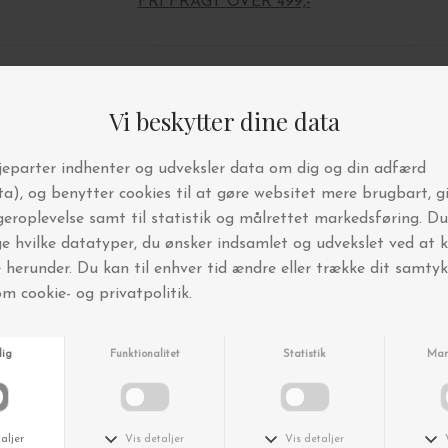
FRI FRAGT OVER 499,-
Andre købte også