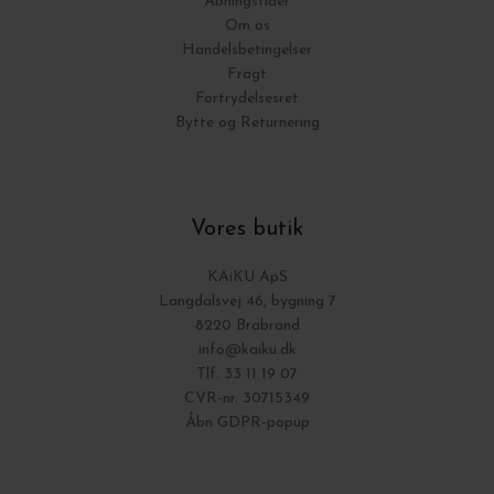
Åbningstider
Om os
Handelsbetingelser
Fragt
Fortrydelsesret
Bytte og Returnering
Vores butik
KAiKU ApS
Langdalsvej 46, bygning 7
8220 Brabrand
info@kaiku.dk
Tlf. 33 11 19 07
CVR-nr. 30715349
Åbn GDPR-popup