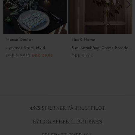
House Doctor
TineK Home
Lyskæde Stars, Hvid
5 m. Satinbånd, Creme Bredde 2,5 cm. - lav selv sløjfer
DKK 279,950
DKK 139,98
DKK 50,00
4.9/5 STJERNER PÅ TRUSTPILOT
BYT OG AFHENT I BUTIKKEN