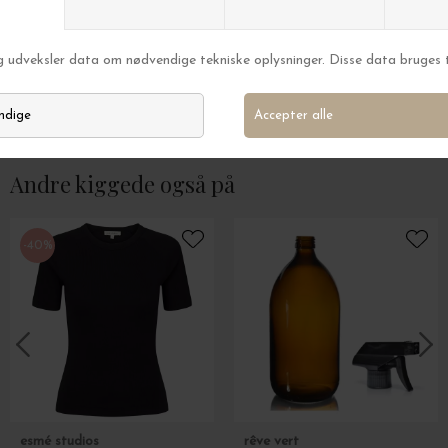
House Doctor
House Doctor
Stjerne Dust, Offwhite Ø:60
4 Julekugler Flos,
DKK 299,00
DKK 229,00
Andre kiggede også på
-40%
esmé studios
rêve vert