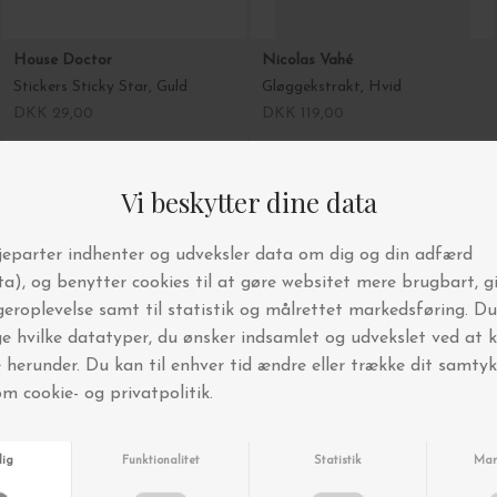
House Doctor
Nicolas Vahé
Stickers Sticky Star, Guld
Gløggekstrakt, Hvid
DKK 29,00
DKK 119,00
Nicolas Vahé
KARTOTEK
Gløggekstrakt, Rød
Hardcover Journal, Sand
DKK 119,00
DKK 245,00