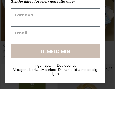
Gælder ikke i forvejen nedsatte varer.
Carstensens Tehandel
New Mags
TILMELD MIG
Rooibos Lemon og Ingefær 100 g.
Outdoor Chic
DKK 49,00
DKK 329,00
Ingen spam - Det lover vi.
Vi tager dit
privatliv
seriøst. Du kan altid afmelde dig
igen