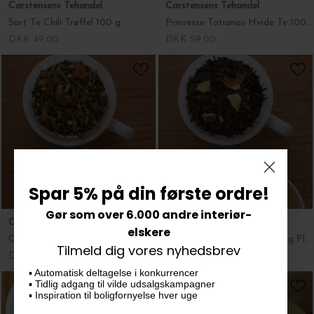
Carstensens Tehandel
Carstensens Tehandel
Sort Te Chili Trøffel 100 g.
Prinsesse Tatianas Hvide Te 100 g.
DKK 49,00
DKK 59,00
Spar 5% på din første ordre!
Gør som over 6.000 andre interiør-
Carstensens Tehandel
Carstensens Tehandel
elskere
Cool Mint Urtete 100 g.
Sencha Grøn Te, Rabarber og Fløde 100 g.
Tilmeld dig vores nyhedsbrev
DKK 49,00
DKK 49,00
▪️ Automatisk deltagelse i konkurrencer
▪️ Tidlig adgang til vilde udsalgskampagner
▪️ Inspiration til boligfornyelse hver uge