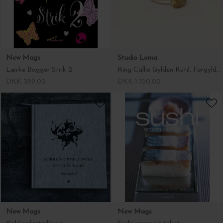
New Mags
Studio Loma
Lærke Bagger Strik 2
Ring Callie Gylden Rutil, Forgyldt sterlingsølv
DKK 399,00
DKK 1.100,00
New Mags
New Mags