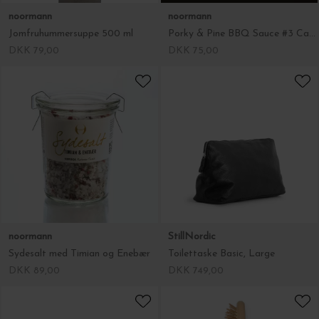
noormann
noormann
Jomfruhummersuppe 500 ml
Porky & Pine BBQ Sauce #3 Carolina Reeper/Orange
DKK 79,00
DKK 75,00
noormann
StillNordic
Sydesalt med Timian og Enebær
Toilettaske Basic, Large
DKK 89,00
DKK 749,00