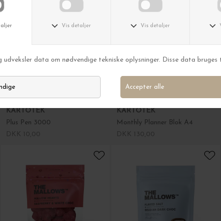
KARTOTEK
KARTOTEK
Plus Pen 3000
Monthly Planner Blok A4
DKK 10,00
DKK 130,00