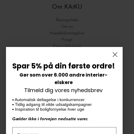
Om KAiKU
Åbningstider
Om os
Handelsbetingelser
Fragt
Fortrydelsesret
Bytte og Returnering
Spar 5% på din første ordre!
Gør som over 6.000 andre interiør-
Vores butik
elskere
Tilmeld dig vores nyhedsbrev
KAiKU ApS
▪️ Automatisk deltagelse i konkurrencer
Langdalsvej 46, bygning 7
▪️ Tidlig adgang til vilde udsalgskampagner
8220 Brabrand
▪️ Inspiration til boligfornyelse hver uge
info@kaiku.dk
Gælder ikke i forvejen nedsatte varer.
Tlf. 33 11 19 07
CVR-nr. 30715349