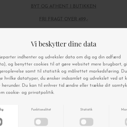
BYT OG AFHENT I BUTIKKEN
FRI FRAGT OVER 499,-
Andre købte også