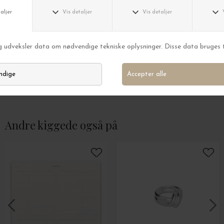
Trine Tuxen
Trine Tuxen
Ring Cecilia, Forgyldt
Ring Endless, Forg
DKK 1.275,00
DKK 1.375,00
Andre kiggede også på