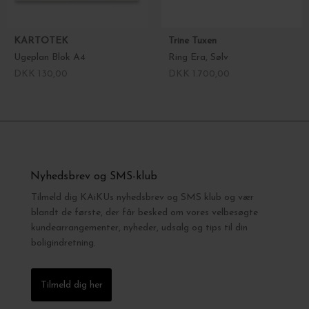
KARTOTEK
Trine Tuxen
Ugeplan Blok A4
Ring Era, Sølv
DKK 130,00
DKK 1.700,00
Nyhedsbrev og SMS-klub
Tilmeld dig KAiKUs nyhedsbrev og SMS klub og vær
blandt de første, der får besked om vores velbesøgte
kundearrangementer, nyheder, udsalg og tips til din
boligindretning.
Tilmeld dig her