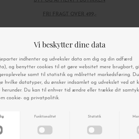
BYT OG AFHENT I BUTIKKEN
FRI FRAGT OVER 499,-
Andre købte også