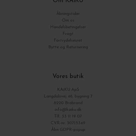
Om KAiKU
Åbningstider
Om os
Handelsbetingelser
Fragt
Fortrydelsesret
Bytte og Returnering
Vores butik
KAiKU ApS
Langdalsvej 46, bygning 7
8220 Brabrand
info@kaiku.dk
Tlf. 33 11 19 07
CVR-nr. 30715349
Åbn GDPR-popup