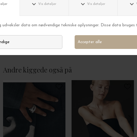
Trine Tuxen
Trine Tuxen
Ring Cecilia, Forgyldt
Ring Endless, Forg
DKK 1.275,00
DKK 1.375,00
Andre kiggede også på