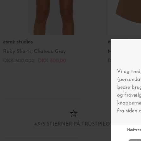
esmé studios
esmé studios
Ruby Shorts, Chateau Gray
May Shorts, B
DKK 500,000
DKK 300,00
DKK 499,000
4.9/5 STJERNER PÅ TRUSTPILOT