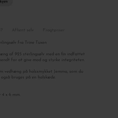
skyen
e?
Afhent selv
Fragtpriser
rlingsølv fra Trine Tuxen
ng af 925 sterlingsølv med en fin indfattet
endt for at give mod og styrke integriteten.
som vedhæng på halssmykket Jemma, som du
 også bruges på en halskæde.
r 4 x 6 mm.