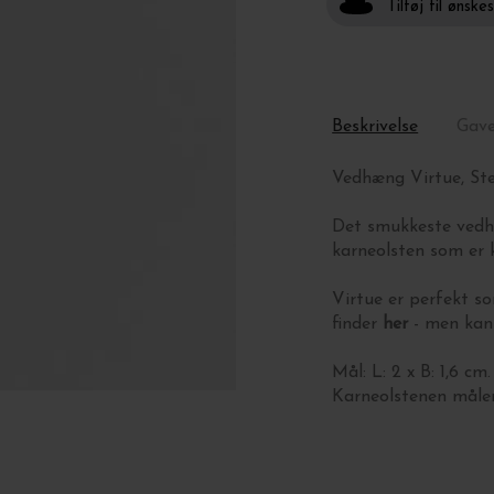
Tilføj til ønske
Beskrivelse
Gav
Vedhæng Virtue, Ste
Det smukkeste vedhæ
karneolsten som er k
Virtue er perfekt 
finder
her
- men kan
Mål: L: 2 x B: 1,6 cm.
Karneolstenen måle