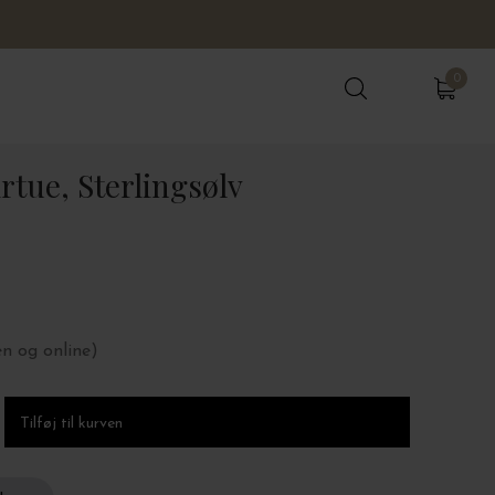
0
0
tue, Sterlingsølv
en og online)