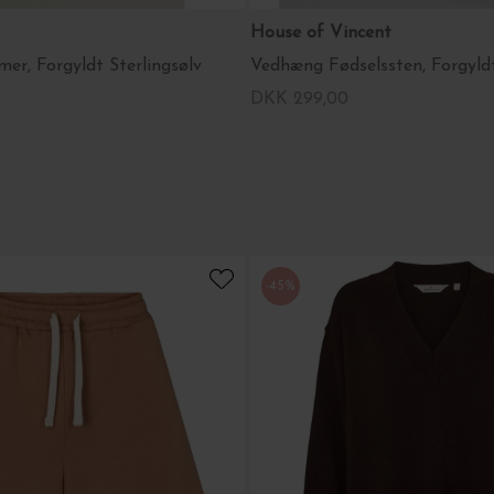
House of Vincent
r, Forgyldt Sterlingsølv
Vedhæng Fødselssten, Forgyld
DKK 299,00
-45%