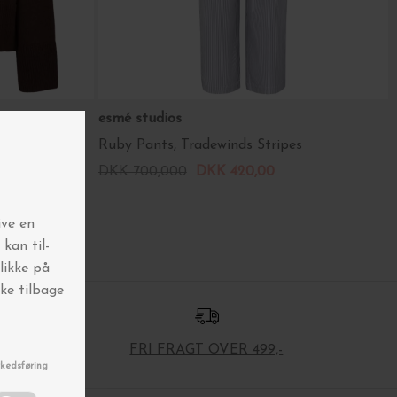
esmé studios
Ruby Pants, Tradewinds Stripes
DKK 700,000
DKK 420,00
FRI FRAGT OVER 499,-