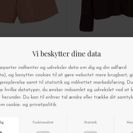
Basic Apparel
urro
Cady V-Neck, Chocolate Torte
DKK 299,40
DKK 1.199,000
DKK 659,45
BYT OG AFHENT I BUTIKKEN