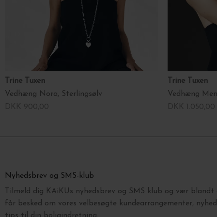
Trine Tuxen
Trine Tuxen
Vedhæng Nora, Sterlingsølv
Vedhæng Memo
DKK 900,00
DKK 1.050,00
Nyhedsbrev og SMS-klub
Tilmeld dig KAiKUs nyhedsbrev og SMS klub og vær blandt d
får besked om vores velbesøgte kundearrangementer, nyhede
tips til din boligindretning.