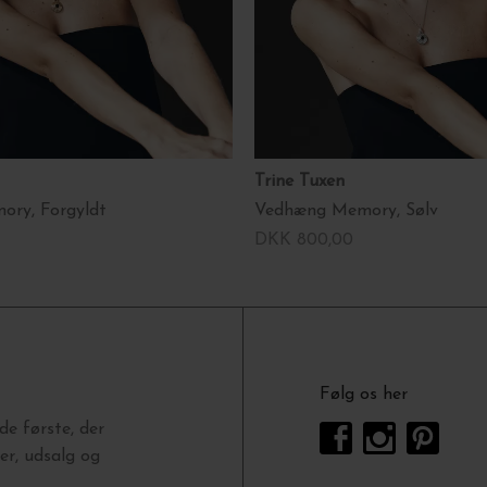
Trine Tuxen
ry, Forgyldt
Vedhæng Memory, Sølv
DKK 800,00
Følg os her
e første, der
r, udsalg og