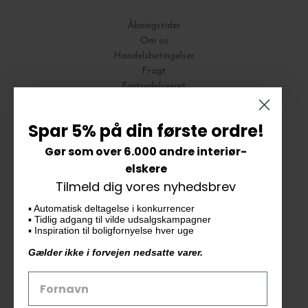
Åbningstider
Om os
Handelsbetingelser
Fragt
Fortrydelsesret
Bytte og Returnering
Spar 5% på din første ordre!
Gør som over 6.000 andre interiør-
Vores butik
elskere
Tilmeld dig vores nyhedsbrev
KAiKU ApS
▪️ Automatisk deltagelse i konkurrencer
Langdalsvej 46, bygning 7
▪️ Tidlig adgang til vilde udsalgskampagner
8220 Brabrand
▪️ Inspiration til boligfornyelse hver uge
info@kaiku.dk
Gælder ikke i forvejen nedsatte varer.
Tlf. 33 11 19 07
CVR-nr. 30715349
Åbn GDPR-popup