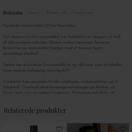
Beskrivelse
Gave?
Afhent selv
Fragtpriser
Flydende vaskemiddel 02 fra Humdakin
Det skønne maskinvaskemiddel fra Humdakin er velegnet til vask
af alle moderne tekstiler, fibrene vaskes nænsomt, farverne
beskyttes og vaskemidlet hjælper med at bevare tøjets
oprindelige blødhed.
Sæben har ekstrakter fra bomuldsfrø og vild rose, som efterlader
tøjet med en behagelig, naturlig duft.
Produktet kan anvendes til alle vandtyper, vaskemaskiner og til
håndvask. Overhold altid doseringsvejledningen på flasken, så
bliver tøjet rent og miljøet beskyttes. Humdakin anbefaler at
skruelåget fyldes 2 gange med vaskemiddel pr. vask - det svarer
til at flasken rummer vaskemiddel til ca. 30 vaske.
Relaterede produkter
Indhold: 1000 ml.
Vaskemidlet bør ikke anvendes til uld og silke, da disse tekstiler
kræver specialvaskemidler - find vaskemidlet til uld og cashmere