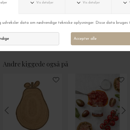
HUMDAKIN
HUMDAKIN
Opvaskemiddel 03, Citrongræs og Nælde
DKK 159,00
DKK 249,00
Andre kiggede også på