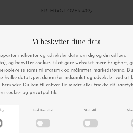
FRI FRAGT OVER 499,-
Andre købte også