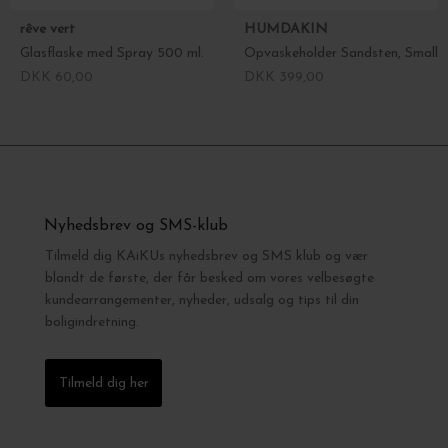
rêve vert
HUMDAKIN
Glasflaske med Spray 500 ml.
Opvaskeholder Sandsten, Small
DKK 60,00
DKK 399,00
Nyhedsbrev og SMS-klub
Tilmeld dig KAiKUs nyhedsbrev og SMS klub og vær
blandt de første, der får besked om vores velbesøgte
kundearrangementer, nyheder, udsalg og tips til din
boligindretning.
Tilmeld dig her