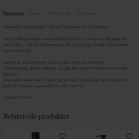
Beskrivelse
Gave?
Afhent selv
Fragtpriser
Flydende vaskemiddel, Uld og Cashmere fra Humdakin
Dette allergivenlige vaskemiddel beskytter, renser og blødgør de
sarte fibre i uld og cashmere og det kan bruges både til håndvask
og maskinvask.
Sæben er koncentreret så brug den efter anvisningen -
overdosering skader miljøet, og gør ikke tøjet hverken renere eller
blødere.
Humdakin anbefaler 1 fyldt låg pr vask, og du kan nyde den lette
duft af havtorn og kamille fra dit rene tøj.
Indhold 750 ml.
Relaterede produkter