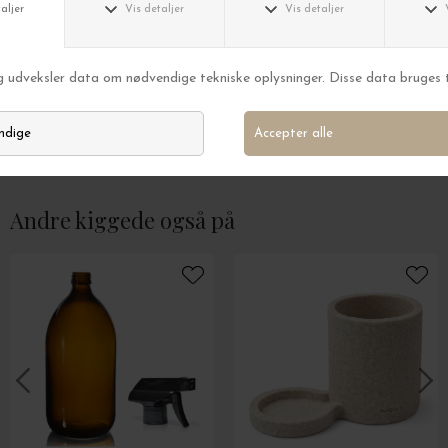
HUMDAKIN
HUMDAKIN
Opvaskemiddel 03, Citrongræs og Nælde
DKK 159,00
DKK 249,00
Andre kiggede også på