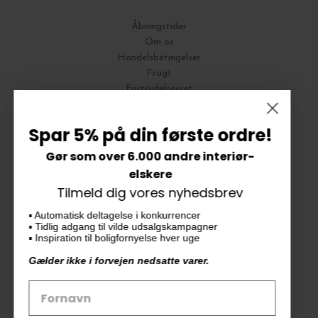
Åbningstider
Om os
Handelsbetingelser
Fragt
Fortrydelsesret
Bytte og Returnering
Spar 5% på din første ordre!
Gør som over 6.000 andre interiør-
Vores butik
elskere
Tilmeld dig vores nyhedsbrev
KAiKU ApS
▪️ Automatisk deltagelse i konkurrencer
Langdalsvej 46, bygning 7
▪️ Tidlig adgang til vilde udsalgskampagner
8220 Brabrand
▪️ Inspiration til boligfornyelse hver uge
info@kaiku.dk
Gælder ikke i forvejen nedsatte varer.
Tlf. 33 11 19 07
CVR-nr. 30715349
Åbn GDPR-popup