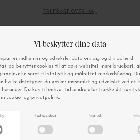
FRI FRAGT OVER 499,-
Andre købte også