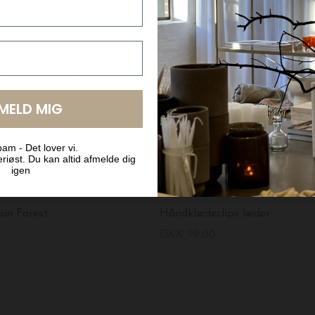
LMELD MIG
am - Det lover vi.
riøst. Du kan altid afmelde dig
igen
meraki
in Forest
Håndklædeclips læder
DKK 99,00