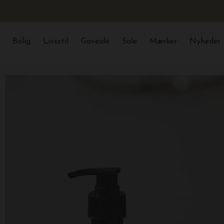
Bolig
Livsstil
Gaveidé
Sale
Mærker
Nyheder