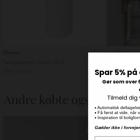
Blomus
meraki
Sæbedispenser Modo, Hvid
Vægophæng Sup
Spar 5% på 
DKK 550,00
DKK 199,00
Gør som over 
Andre købte også
Tilmeld dig
▪️ Automatisk deltagels
▪️ Få først at vide, når
▪️ Inspiration til boligf
Gælder ikke i forveje