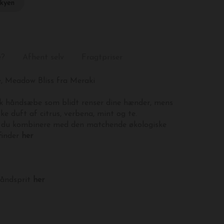
skyen
e?
Afhent selv
Fragtpriser
, Meadow Bliss fra Meraki
isk håndsæbe som blidt renser dine hænder, mens
ke duft af citrus, verbena, mint og te.
an du kombinere med den matchende økologiske
finder
her
håndsprit
her