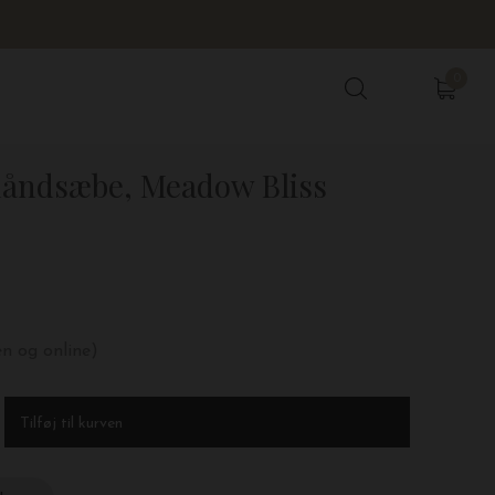
0
0
håndsæbe, Meadow Bliss
en og online)