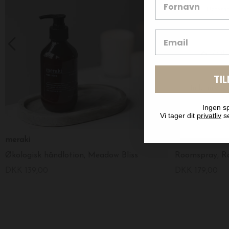
TI
Ingen sp
Vi tager dit
privatliv
se
meraki
meraki
Økologisk håndlotion, Meadow Bliss
Roomspray, Ra
DKK 139,00
DKK 179,00