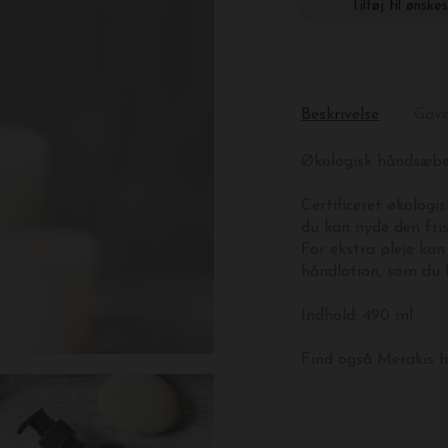
Tilføj til ønske
Beskrivelse
Gav
Økologisk håndsæbe
Certificeret økolog
du kan nyde den fris
For ekstra pleje k
håndlotion, som du 
Indhold: 490 ml.
Find også Merakis 