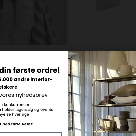
meraki
ply, Børstet messingfinish
din første ordre!
DKK 199,00
6.000 andre interiør-
elskere
 vores nyhedsbrev
e i konkurrencer
 vi holder lagersalg og events
ornyelse hver uge
n nedsatte varer.