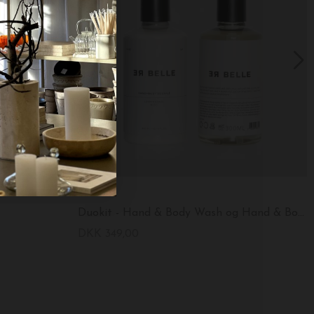
Rebelle
Duokit - Hand & Body Wash og Hand & Body Soufflé
DKK 349,00