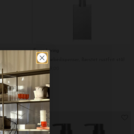
Ferm Living
Vægophæng til Meraki produkter, Supply, Sølvfinish
Sama Sæbedispenser, Børstet rustfrit stål
DKK 349,00