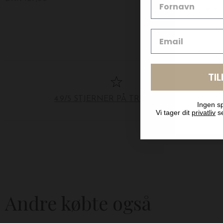
TI
4.9/5 STJERNER PÅ TRUSTPILOT
Ingen sp
Vi tager dit
privatliv
se
Andre købte også