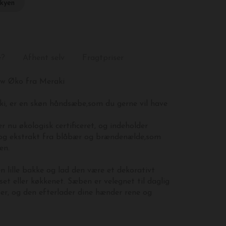
skyen
e?
Afhent selv
Fragtpriser
w Øko fra Meraki
i, er en skøn håndsæbe,som du gerne vil have
 nu økologisk certificeret, og indeholder
 og ekstrakt fra blåbær og brændenælde,som
en.
 lille bakke og lad den være et dekorativt
et eller køkkenet. Sæben er velegnet til daglig
per, og den efterlader dine hænder rene og