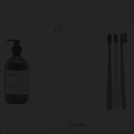
meraki
dy Wash, Linen Dew
3 Tandbørster, Grå/Hvid/Bor