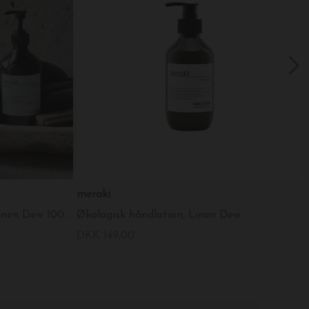
meraki
1 liter Øko. Refill Håndsæbe, Linen Dew 1000ml.
Økologisk håndlotion, Linen Dew
DKK 149,00