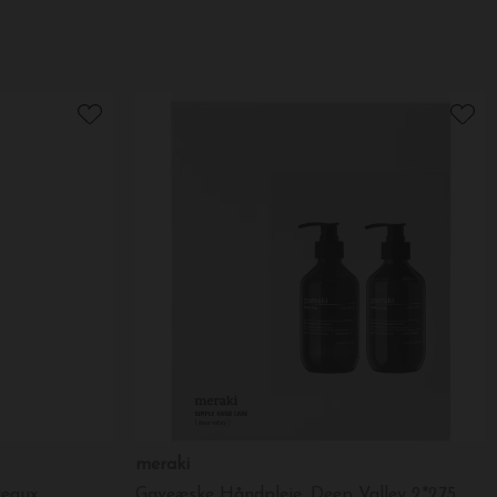
meraki
deaux
Gaveæske Håndpleje, Deep Valley 2*275 ml. ØKO