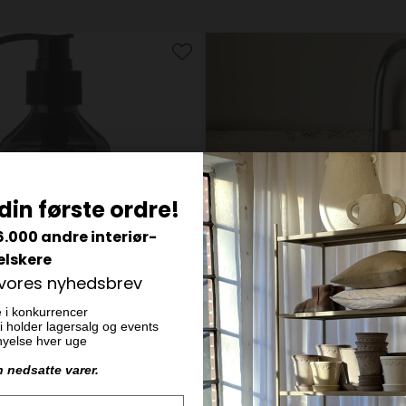
din første ordre!
6.000 andre interiør-
elskere
 vores nyhedsbrev
e i konkurrencer
 vi holder lagersalg og events
ornyelse hver uge
meraki
n nedsatte varer.
lky Mist, 275 ml.
Opvaskemiddel, Shadow Lake 
DKK 189,00