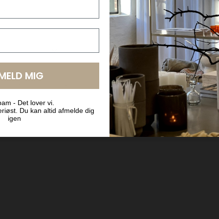
LMELD MIG
BYT OG AFHENT I BUTIKKEN
am - Det lover vi.
riøst. Du kan altid afmelde dig
igen