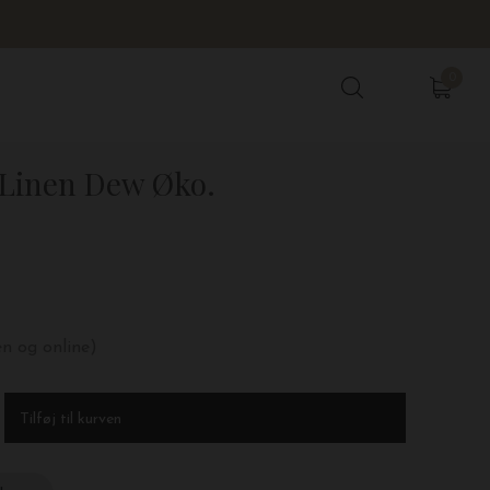
0
0
Linen Dew Øko.
en og online)