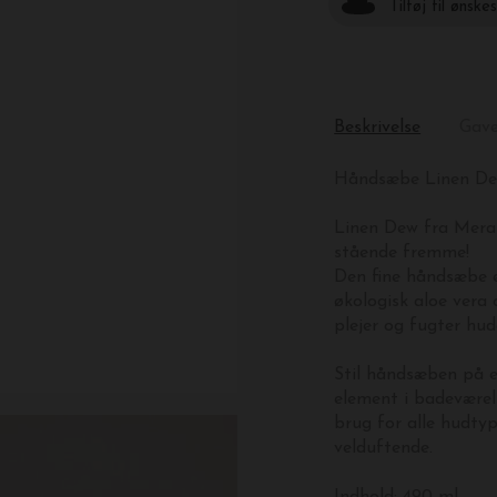
Tilføj til ønske
Beskrivelse
Gav
Håndsæbe Linen De
Linen Dew fra Merak
stående fremme!
Den fine håndsæbe er
økologisk aloe vera
plejer og fugter hud
Stil håndsæben på en
element i badeværels
brug for alle hudty
velduftende.