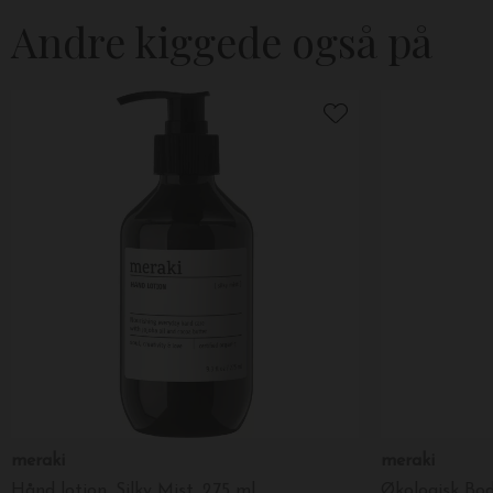
Andre kiggede også på
meraki
meraki
Hånd lotion, Silky Mist, 275 ml.
Økologisk Bo