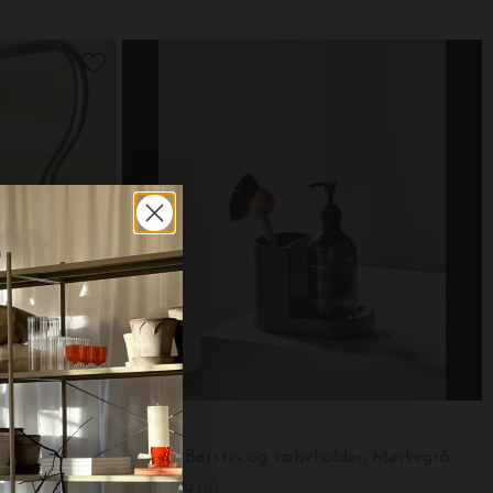
meraki
1L.
Datura Børste- og sæbeholder, Mørkegrå
DKK 249,00