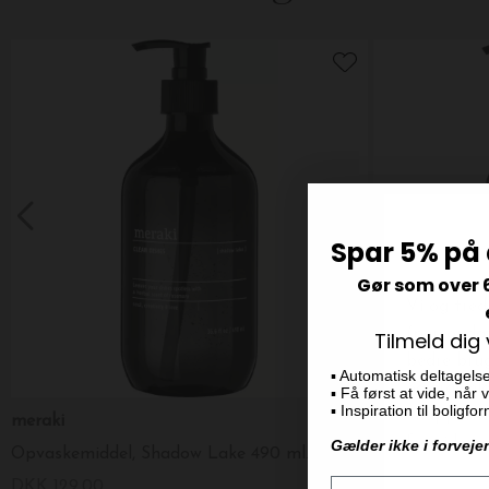
Spar 5% på 
Gør som over 
Tilmeld dig
▪️ Automatisk deltagels
▪️ Få først at vide, når
▪️ Inspiration til boligf
meraki
meraki
Gælder ikke i forveje
Opvaskemiddel, Shadow Lake 490 ml.
Hånd lotion, Si
DKK 129,00
DKK 149,00