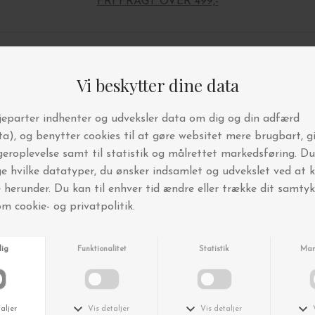
FRI FRAGT OVER 499,-
Andre købte også
Nyhed