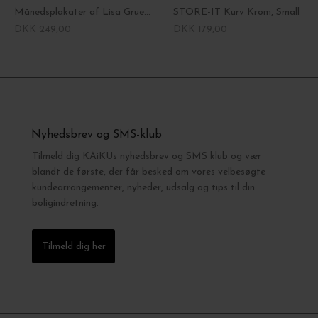
Månedsplakater af Lisa Grue, A3 - Vælg måned
STORE-IT Kurv Krom, Small
DKK 249,00
DKK 179,00
Nyhedsbrev og SMS-klub
Tilmeld dig KAiKUs nyhedsbrev og SMS klub og vær
blandt de første, der får besked om vores velbesøgte
kundearrangementer, nyheder, udsalg og tips til din
boligindretning.
Tilmeld dig her