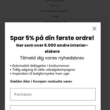
Åbningstider
Om os
Handelsbetingelser
Fragt
Fortrydelsesret
Bytte og Returnering
Spar 5% på din første ordre!
Gør som over 6.000 andre interiør-
Vores butik
elskere
Tilmeld dig vores nyhedsbrev
KAiKU ApS
▪️ Automatisk deltagelse i konkurrencer
Langdalsvej 46, bygning 7
▪️ Tidlig adgang til vilde udsalgskampagner
8220 Brabrand
▪️ Inspiration til boligfornyelse hver uge
info@kaiku.dk
Gælder ikke i forvejen nedsatte varer.
Tlf. 33 11 19 07
CVR-nr. 30715349
Åbn GDPR-popup