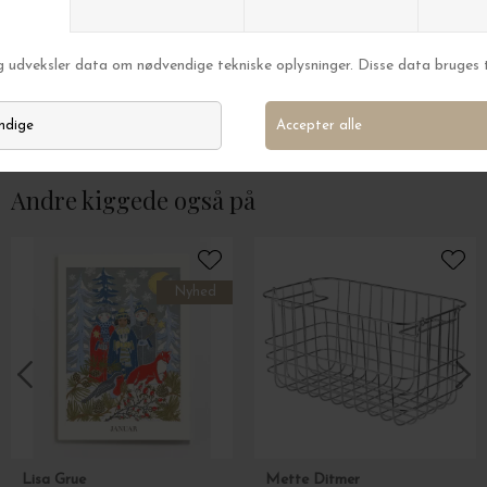
meraki
meraki
Diffuser, Scandinavian Garden
Roomspray, Lilac 
DKK 199,00
DKK 180,00
Andre kiggede også på
Nyhed
Lisa Grue
Mette Ditmer