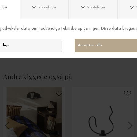
KunstIndustrien
KunstIndustrien
Udendørs voksalter lys 10,5x25 cm
Voksalterlys Offwh
DKK 289,00
DKK 139,00
Andre kiggede også på