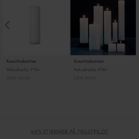
KunstIndustrien
KunstIndustrien
Voksalterlys 7*24
Voksalterlys 6*20
DKK 149,00
DKK 89,00
4.9/5 STJERNER PÅ TRUSTPILOT