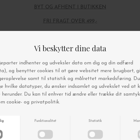
BYT OG AFHENT I BUTIKKEN
FRI FRAGT OVER 499,-
Andre købte også