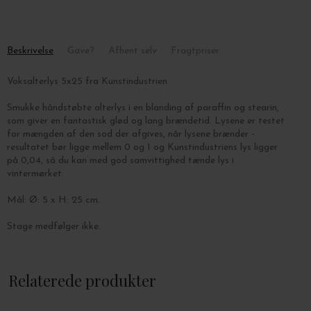
Beskrivelse
Gave?
Afhent selv
Fragtpriser
Voksalterlys 5x25 fra Kunstindustrien
Smukke håndstøbte alterlys i en blanding af paraffin og stearin,
som giver en fantastisk glød og lang brændetid. Lysene er testet
for mængden af den sod der afgives, når lysene brænder -
resultatet bør ligge mellem 0 og 1 og Kunstindustriens lys ligger
på 0,04, så du kan med god samvittighed tænde lys i
vintermørket.
Mål: Ø: 5 x H: 25 cm.
Stage medfølger ikke.
Relaterede produkter