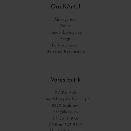
Om KAiKU
Åbningstider
Om os
Handelsbetingelser
Fragt
Fortrydelsesret
Bytte og Returnering
Vores butik
KAiKU ApS
Langdalsvej 46, bygning 7
8220 Brabrand
info@kaiku.dk
Tlf. 33 11 19 07
CVR-nr. 30715349