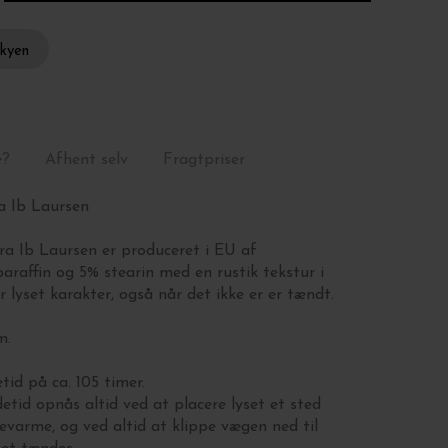
skyen
e?
Afhent selv
Fragtpriser
ra Ib Laursen
ra Ib Laursen er produceret i EU af
raffin og 5% stearin med en rustik tekstur i
r lyset karakter, også når det ikke er er tændt.
m.
id på ca. 105 timer.
tid opnås altid ved at placere lyset et sted
levarme, og ved altid at klippe vægen ned til