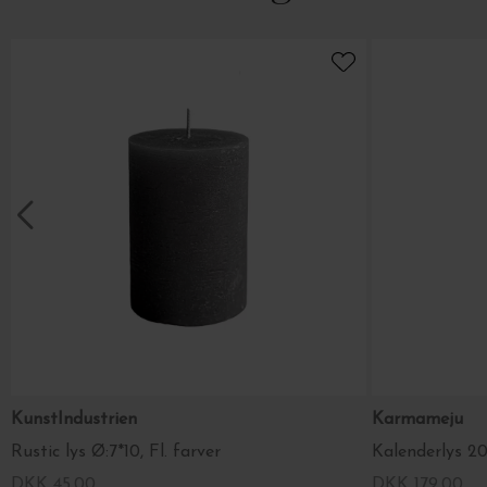
KunstIndustrien
Karmameju
Rustic lys Ø:7*10, Fl. farver
Kalenderlys 20
DKK 45,00
DKK 179,00