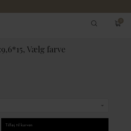
0
0
:9,6*15, Vælg farve