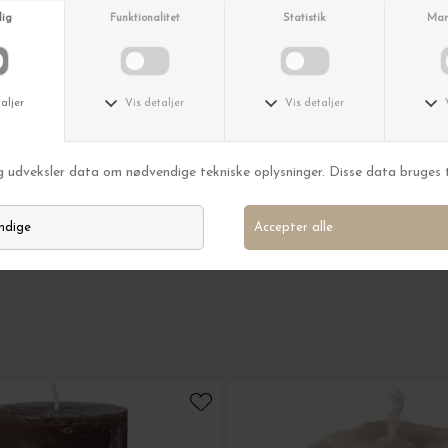
n nedsatte varer.
MELD MIG
am - Det lover vi.
riøst. Du kan altid afmelde dig
igen