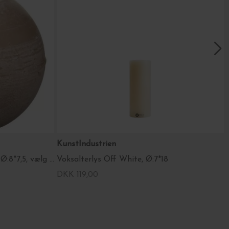
KunstIndustrien
Svanemærket Kuglelys, Rustik Ø:8*7,5, vælg farve
Voksalterlys Off White, Ø:7*18
DKK 119,00