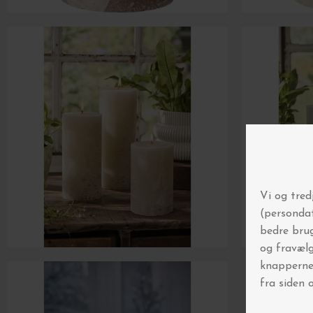
Spar 5% på 
Gør som over 
Tilmeld di
▪️ Automatisk deltagels
▪️ Få først at vide, når
▪️ Inspiration til boligf