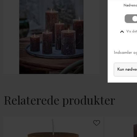
Gælder ikke i forveje
TIL
Ingen sp
Vi tager dit
privatliv
se
Relaterede produkter