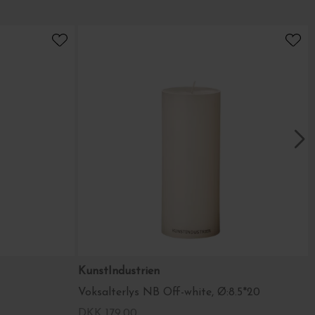
KunstIndustrien
Voksalterlys NB Off-white, Ø:8.5*20
DKK 179,00