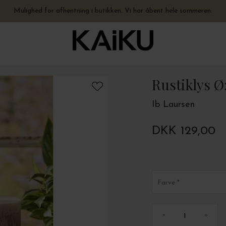
Fysisk butik åben hele sommeren - hverdage 10-17.30 + lørdage 10-15
Hurtig levering – vi sender på 0-1 hverdage. Åbent hele sommeren.
Mulighed for afhentning i butikken. Vi har åbent hele sommeren.
Gratis levering til pakkeshop ved køb over 499,-
Rustiklys Ø
Ib Laursen
DKK 129,00
Farve
-
+