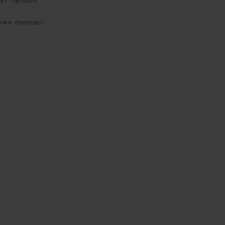
set tændes.
down menuen.