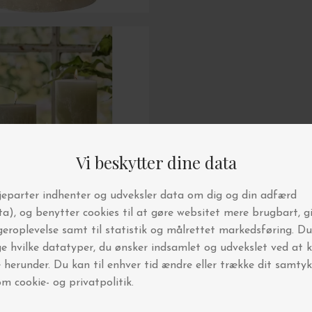
din første ordre!
6.000 andre interiør-
elskere
g vores nyhedsbrev
e i konkurrencer
 vi holder lagersalg og events
ornyelse hver uge