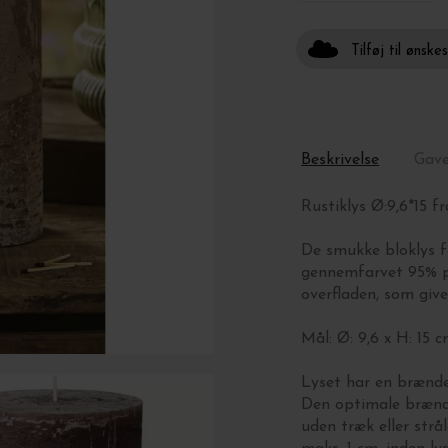
Tilføj til ønske
Beskrivelse
Gav
Rustiklys Ø:9,6*15 f
De smukke bloklys f
gennemfarvet 95% pa
overfladen, som give
Mål: Ø: 9,6 x H: 15 c
Lyset har en brændet
Den optimale brænde
uden træk eller strå