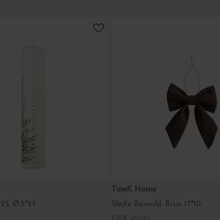
TineK Home
25, Ø:5*25
Sløjfe Bomuld, Brun 17*10
DKK 49,00