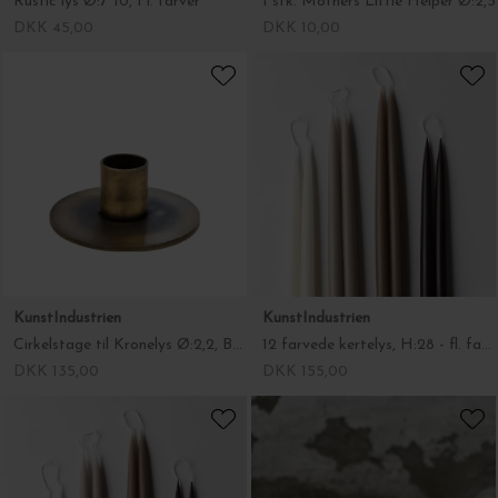
Rustic lys Ø:7*10, Fl. farver
1 stk. Mothers Little Helper Ø:2,5
DKK 45,00
DKK 10,00
KunstIndustrien
KunstIndustrien
Cirkelstage til Kronelys Ø:2,2, Burned
12 farvede kertelys, H:28 - fl. farver
DKK 135,00
DKK 155,00