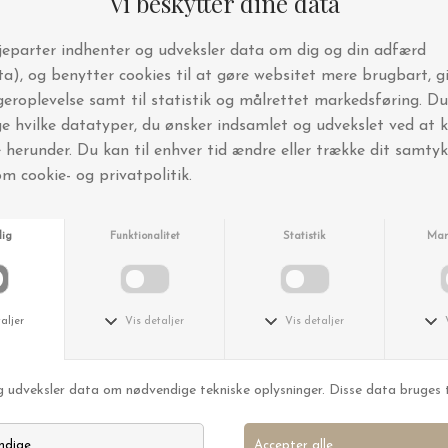
KunstIndustrien
KunstIndustrien
Cirkelstage til kertelys Ø:1,3 Guldfinish
Adventslys Røde tal Ø:7*24
DKK 109,00
DKK 199,00