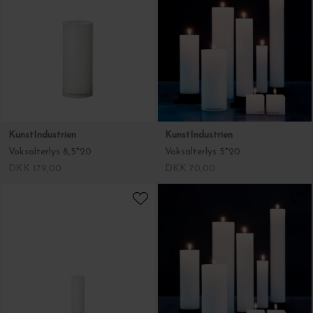
KunstIndustrien
KunstIndustrien
Voksalterlys 8,5*20
Voksalterlys 5*20
DKK 179,00
DKK 70,00