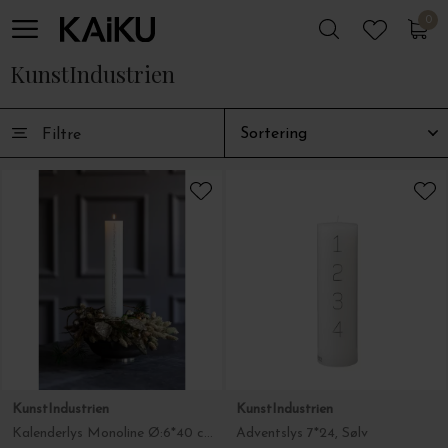
0
0
KunstIndustrien
Filtre
KunstIndustrien
KunstIndustrien
Kalenderlys Monoline Ø:6*40 cm. - sort- eller guldtryk
Adventslys 7*24, Sølv