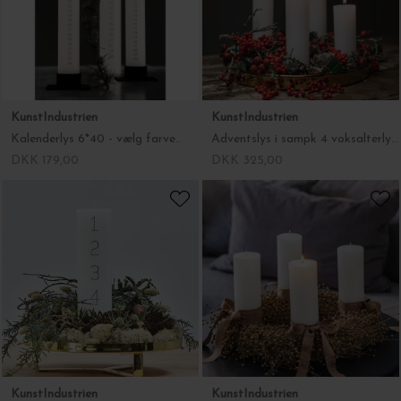
KunstIndustrien
KunstIndustrien
Kalenderlys 6*40 - vælg farve..
Adventslys i sampk 4 voksalterlys, Ø:5*15/20/25/30
DKK 179,00
DKK 325,00
KunstIndustrien
KunstIndustrien