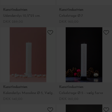
KunstIndustrien
KunstIndustrien
Udendørslys 10,5*25 cm.
Cirkelstage Ø:7
DKK 289,00
DKK 160,00
KunstIndustrien
KunstIndustrien
Kalenderlys Monoline Ø:5, Vælg farve
Cirkelstage Ø:5 - vælg farve
DKK 140,00
DKK 160,00