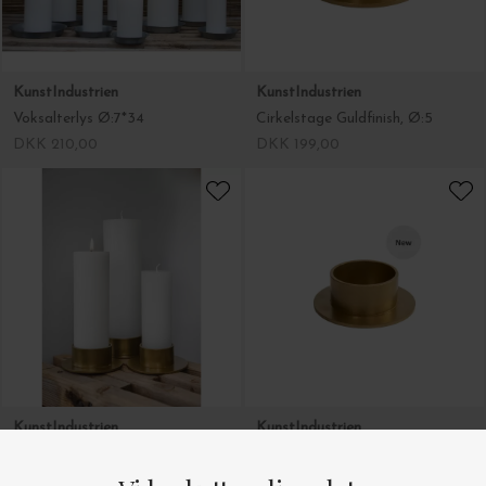
KunstIndustrien
KunstIndustrien
Voksalterlys Ø:7*34
Cirkelstage Guldfinish, Ø:5
DKK 210,00
DKK 199,00
KunstIndustrien
KunstIndustrien
Cirkelstage Guldfinish Ø:7
Cirkelstage Guldfinish Ø:6
DKK 199,00
DKK 199,00