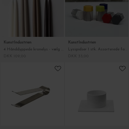
KunstIndustrien
KunstIndustrien
4 Hånddyppede kronelys - vælg farve
Lysspidser 1 stk. Assorterede farver
DKK 109,00
DKK 33,00