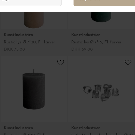
KunstIndustrien
KunstIndustrien
Rustic lys Ø:7*20, Fl. farver
Rustic lys Ø:7*15, Fl. farver
DKK 75,00
DKK 59,00
KunstIndustrien
KunstIndustrien