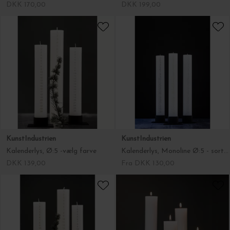
DKK 170,00
DKK 199,00
KunstIndustrien
KunstIndustrien
Kalenderlys, Ø:5 -vælg farve
Kalenderlys, Monoline Ø:5 - sort eller rød skrift
DKK 139,00
Fra DKK 130,00